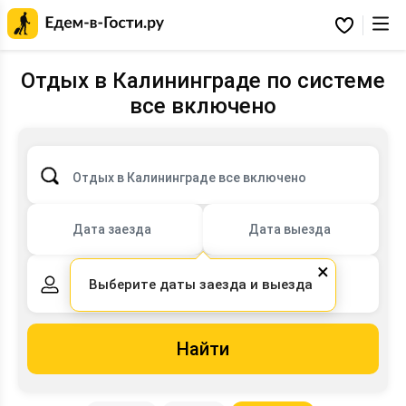
Главная
страница
Избранное
Едем-
в-
Гости.ру
Отдых в Калининграде по системе
все включено
Отдых в Калининграде все включено
Дата заезда
Дата выезда
×
Выберите даты заезда и выезда
2 взрослых,
0 детей
Найти