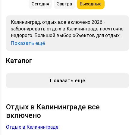
Сегодня
Завтра
Выходные
Калининград, отдых все включено 2026 -
забронировать отдых в Калининграде посуточно
недорого. Большой выбор объектов для отдыха.
Сравнивайте цены, читайте отзывы, смотрите
Показать ещё
фото, карту. Отдых без посредников,
предложения от хозяев. Официальный сайт.
Каталог
Показать ещё
Отдых в Калининграде все
включено
Отдых в Калининграде