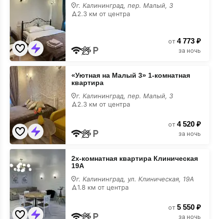
квартира
г. Калининград, пер. Малый, 3
Малый
2.3 км от центра
3
в
июне
4 773 ₽
от
за ночь
«Уютная
«Уютная на Малый 3» 1-комнатная
на
квартира
Малый
3»
г. Калининград, пер. Малый, 3
1-
2.3 км от центра
комнатная
квартира
4 520 ₽
в
от
июне
за ночь
2х-
2х-комнатная квартира Клиническая
комнатная
19А
квартира
Клиническая
г. Калининград, ул. Клиническая, 19А
19А
1.8 км от центра
в
июне
5 550 ₽
от
за ночь