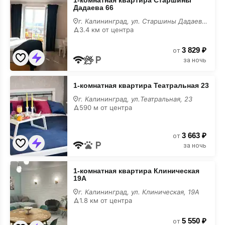
1-комнатная квартира Старшины
комнатная
Дадаева 66
квартира
Старшины
г. Калининград, ул. Старшины Дадаева, 66
Дадаева
3.4 км от центра
66
в
3 829 ₽
июне
от
за ночь
1-
1-комнатная квартира Театральная 23
комнатная
квартира
г. Калининград, ул.Театральная, 23
Театральная
590 м от центра
23
в
июне
3 663 ₽
от
за ночь
1-
1-комнатная квартира Клиническая
комнатная
19А
квартира
Клиническая
г. Калининград, ул. Клиническая, 19А
19А
1.8 км от центра
в
июне
5 550 ₽
от