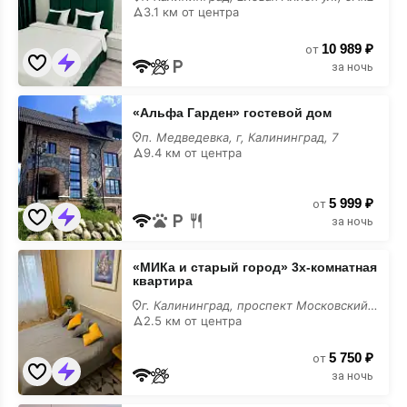
Аллея
3.1 км от центра
5Ак2
в
10 989 ₽
июне
от
за ночь
«Альфа
«Альфа Гарден» гостевой дом
Гарден»
гостевой
п. Медведевка, г, Калининград, 7
дом
9.4 км от центра
в
июне
5 999 ₽
от
за ночь
«МИКа
«МИКа и старый город» 3х-комнатная
и
квартира
старый
город»
г. Калининград, проспект Московский, 115
3х-
2.5 км от центра
комнатная
квартира
5 750 ₽
в
от
июне
за ночь