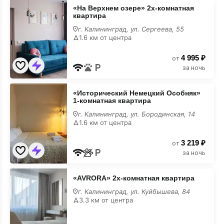
«На
«На Верхнем озере» 2х-комнатная
Верхнем
квартира
озере»
2х-
г. Калининград, ул. Сергеева, 55
комнатная
1.6 км от центра
квартира
в
4 995 ₽
июне
от
за ночь
«Исторический
«Исторический Немецкий Особняк»
Немецкий
1-комнатная квартира
Особняк»
1-
г. Калининград, ул. Бородинская, 14
комнатная
1.6 км от центра
квартира
в
3 219 ₽
июне
от
за ночь
«AVRORA»
«AVRORA» 2х-комнатная квартира
2х-
комнатная
г. Калининград, ул. Куйбышева, 84
квартира
3.3 км от центра
в
июне