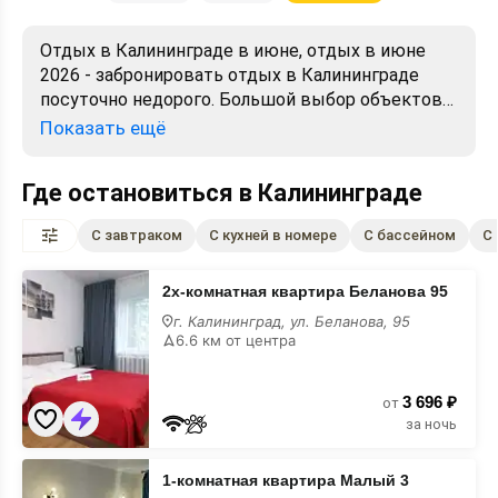
Отдых в Калининграде в июне, отдых в июне
2026 - забронировать отдых в Калининграде
посуточно недорого. Большой выбор объектов
для отдыха. Сравнивайте цены, читайте отзывы,
Показать ещё
смотрите фото, карту. Отдых без посредников,
предложения от хозяев. Официальный сайт.
Где остановиться в Калининграде
С завтраком
С кухней в номере
С бассейном
С
2х-
2х-комнатная квартира Беланова 95
комнатная
квартира
г. Калининград, ул. Беланова, 95
Беланова
6.6 км от центра
95
в
июне
3 696 ₽
от
за ночь
1-
1-комнатная квартира Малый 3
комнатная