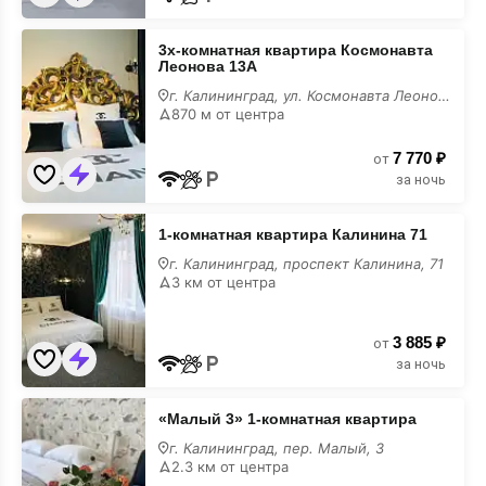
3х-
3х-комнатная квартира Космонавта
комнатная
Леонова 13А
квартира
Космонавта
г. Калининград, ул. Космонавта Леонова, 13А
Леонова
870 м от центра
13А
в
7 770 ₽
июне
от
за ночь
1-
1-комнатная квартира Калинина 71
комнатная
квартира
г. Калининград, проспект Калинина, 71
Калинина
3 км от центра
71
в
июне
3 885 ₽
от
за ночь
«Малый
«Малый 3» 1-комнатная квартира
3»
1-
г. Калининград, пер. Малый, 3
комнатная
2.3 км от центра
квартира