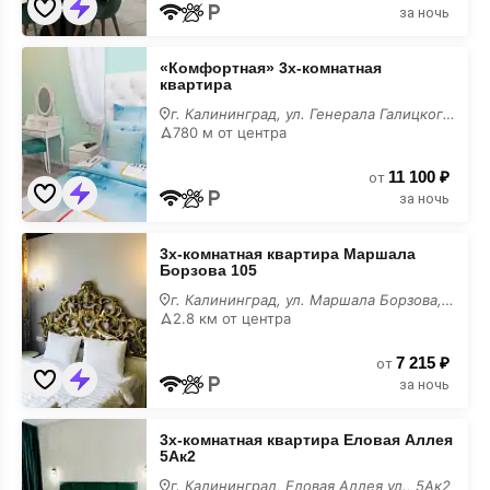
за ночь
«Комфортная»
«Комфортная» 3х-комнатная
3х-
квартира
комнатная
квартира
г. Калининград, ул. Генерала Галицкого, 24
в
780 м от центра
июне
11 100 ₽
от
за ночь
3х-
3х-комнатная квартира Маршала
комнатная
Борзова 105
квартира
Маршала
г. Калининград, ул. Маршала Борзова, 105
Борзова
2.8 км от центра
105
в
7 215 ₽
июне
от
за ночь
3х-
3х-комнатная квартира Еловая Аллея
комнатная
5Ак2
квартира
Еловая
г. Калининград, Еловая Аллея ул., 5Ак2