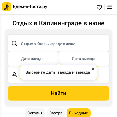
Главная
страница
Избранное
Едем-
в-
Гости.ру
Отдых в Калининграде в июне
Отдых в Калининграде в июне
Дата заезда
Дата выезда
×
Выберите даты заезда и выезда
2 взрослых,
0 детей
Найти
Сегодня
Завтра
Выходные