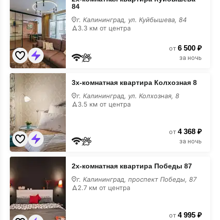
комнатная
84
квартира
Куйбышева
г. Калининград, ул. Куйбышева, 84
84
3.3 км от центра
на
карте
6 500 ₽
от
за ночь
3х-
3х-комнатная квартира Колхозная 8
комнатная
квартира
г. Калининград, ул. Колхозная, 8
Колхозная
3.5 км от центра
8
на
карте
4 368 ₽
от
за ночь
2х-
2х-комнатная квартира Победы 87
комнатная
квартира
г. Калининград, проспект Победы, 87
Победы
2.7 км от центра
87
на
карте
4 995 ₽
от