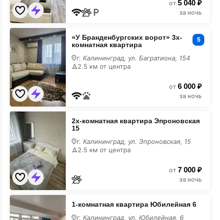
5 040 ₽
от
за ночь
«У
«У Бранденбургских ворот» 3х-
Бранденбургских
5
комнатная квартира
ворот»
3х-
г. Калининград, ул. Багратиона, 154
комнатная
2.5 км от центра
квартира
на
6 000 ₽
карте
от
за ночь
2х-
2х-комнатная квартира Эпроновская
комнатная
15
квартира
Эпроновская
г. Калининград, ул. Эпроновская, 15
15
2.5 км от центра
на
карте
7 000 ₽
от
за ночь
1-
1-комнатная квартира Юбилейная 6
комнатная
квартира
г. Калининград, ул. Юбилейная, 6