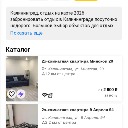
Калининград, отдых на карте 2026 -
забронировать отдых в Калининграде посуточно
недорого. Большой выбор объектов для отдыха.
Сравнивайте цены, читайте отзывы, смотрите
Показать ещё
фото, карту. Отдых без посредников,
предложения от хозяев. Официальный сайт.
Каталог
2х-
2х-комнатная квартира Минской 20
комнатная
квартира
г. Калининград, ул. Минская, 20
Минской
1.2 км от центра
20
на
карте
2 900 ₽
от
за ночь
2х-
2х-комнатная квартира 9 Апреля 94
комнатная
квартира
г. Калининград, ул. 9 Апреля, 94
9
2.2 км от центра
Апреля