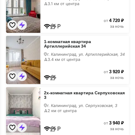
Юбилейная
3.1 км от центра
6
на
карте
4 720 ₽
от
за ночь
1-
1-комнатная квартира
комнатная
Артиллерийская 34
квартира
Артиллерийская
г. Калининград, ул. Артиллерийская, 34
34
3.4 км от центра
на
карте
3 920 ₽
от
за ночь
2х-
2х-комнатная квартира Серпуховская
комнатная
3
квартира
Серпуховская
г. Калининград, ул. Серпуховская, 3
3
2 км от центра
на
карте
3 940 ₽
от
за ночь