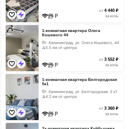
94
на
4 440 ₽
карте
от
за ночь
1-
1-комнатная квартира Олега
комнатная
Кошевого 44
квартира
Олега
г. Калининград, ул. Олега Кошевого, 44
Кошевого
5.5 км от центра
44
на
3 552 ₽
карте
от
за ночь
1-
1-комнатная квартира Белгородская
комнатная
5к1
квартира
Белгородская
г. Калининград, ул. Белгородская, 5 к1
5к1
4.2 км от центра
на
карте
3 360 ₽
от
за ночь
2х-
2х-комнатная квартира Куйбышева