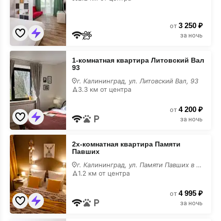
84
на
карте
3 250 ₽
от
за ночь
1-
1-комнатная квартира Литовский Вал
комнатная
93
квартира
Литовский
г. Калининград, ул. Литовский Вал, 93
Вал
3.3 км от центра
93
на
4 200 ₽
карте
от
за ночь
2х-
2х-комнатная квартира Памяти
комнатная
Павших
квартира
Памяти
г. Калининград, ул. Памяти Павших в Афганистане, 24
Павших
1.2 км от центра
на
карте
4 995 ₽
от
за ночь