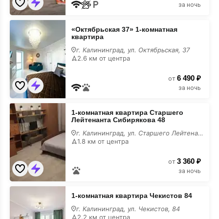
за ночь
«Октябрьская
«Октябрьская 37» 1-комнатная
37»
квартира
1-
комнатная
г. Калининград, ул. Октябрьская, 37
квартира
2.6 км от центра
на
карте
6 490 ₽
от
за ночь
1-
1-комнатная квартира Старшего
комнатная
Лейтенанта Сибирякова 48
квартира
Старшего
г. Калининград, ул. Старшего Лейтенанта Сибирякова, 48
Лейтенанта
1.8 км от центра
Сибирякова
48
3 360 ₽
на
от
карте
за ночь
1-
1-комнатная квартира Чекистов 84
комнатная
квартира
г. Калининград, ул. Чекистов, 84
Чекистов
2.2 км от центра