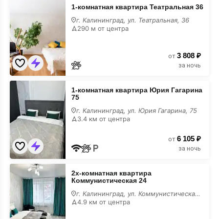
1-
1-комнатная квартира Театральная 36
комнатная
квартира
г. Калининград, ул. Театральная, 36
Театральная
290 м от центра
36
на
карте
3 808 ₽
от
за ночь
1-
1-комнатная квартира Юрия Гагарина
комнатная
75
квартира
Юрия
г. Калининград, ул. Юрия Гагарина, 75
Гагарина
3.4 км от центра
75
на
6 105 ₽
карте
от
за ночь
2х-
2х-комнатная квартира
комнатная
Коммунистическая 24
квартира
Коммунистическая
г. Калининград, ул. Коммунистическая, 24
24
4.9 км от центра
на
карте