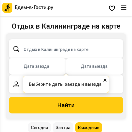
Главная
страница
Избранное
Едем-
в-
Гости.ру
Отдых в Калининграде на карте
Отдых в Калининграде на карте
Дата заезда
Дата выезда
×
Выберите даты заезда и выезда
2 взрослых,
0 детей
Найти
Сегодня
Завтра
Выходные