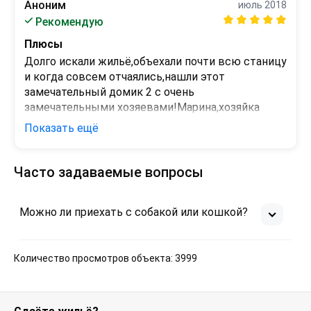
Нет минусов
Аноним
июль 2018
Рекомендую
Плюсы
Долго искали жильё,объехали почти всю станицу 
и когда совсем отчаялись,нашли этот 
замечательный домик 2 с очень 
замечательными хозяевами!Марина,хозяйка 
дома-замечательный человек,по любому 
Показать ещё
вопросу можно обратиться!домик 
хороший,везде чисто,хорошая мебель,все 
работает,душ очень большой и удобный!
Часто задаваемые вопросы
Минусы
Не хочется оттуда уезжать!
Можно ли приехать с собакой или кошкой?
Количество просмотров объекта: 3999