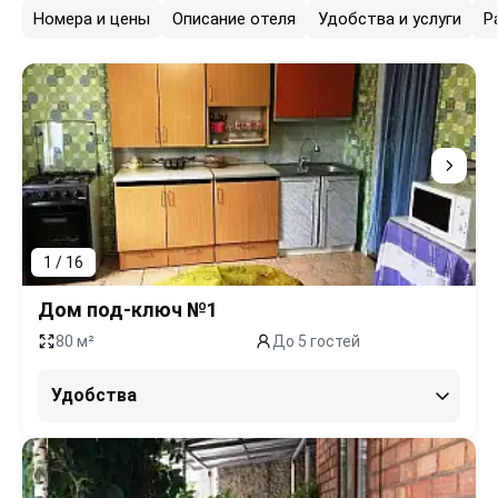
Номера и цены
Описание отеля
Удобства и услуги
Р
1 / 16
Дом под-ключ №1
80 м²
До 5 гостей
Удобства