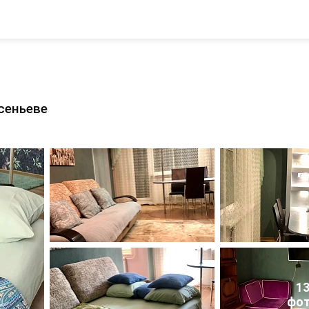
сеньеве
1
фо