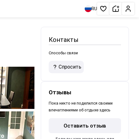
Сдать жи
Личн
RU
Избранное
Контакты
Способы связи
Спросить
Отзывы
Пока никто не поделился своими
впечатлениями об отдыхе здесь
Оставить отзыв
3
то
Если вы уже жили здесь или