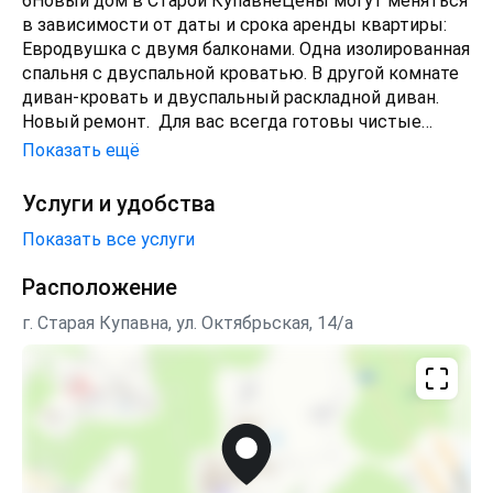
6Новый дом в Старой КупавнеЦены могут меняться
в зависимости от даты и срока аренды квартиры:
Евродвушка с двумя балконами. Одна изолированная
спальня с двуспальной кроватью. В другой комнате
диван-кровать и двуспальный раскладной диван.
Новый ремонт. Для вас всегда готовы чистые
комплекты постельного белья, мягкие махровые
Показать ещё
полотенца. Сушилка для белья, фен, бытовая техника
- все есть для комфортного проживания.2-
Услуги и удобства
комнатная квартира сдаётся на
Показать все услуги
минимальный срок от 1 суток. Заезд после 14:00,
отъезд до 12:00
Расположение
г. Старая Купавна, ул. Октябрьская, 14/а