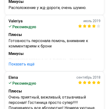
Минусы
Расположение у жд-дороги, очень шумно.
Valeriya
июль 2019
Рекомендую
Плюсы
Готовность персонала помочь, внимание к 
комментариям к брони
Минусы
Находится рядом с ж-д путями - проходящие 
Показать ещё
поезда мешают спать.

В моем номере её было штор - только тюль, и 
спать утром - днем невозможно
Elena
сентябрь 2018
Рекомендую
Плюсы
Очень приятный, вежливый, отзывчивый 
персонал! Гостиница просто супер!!!! 
Понравилось все абсолютно! Номера уютные, 