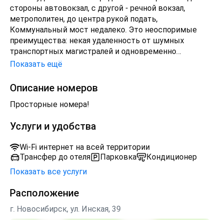
стороны автовокзал, с другой - речной вокзал,
метрополитен, до центра рукой подать,
Коммунальный мост недалеко. Это неоспоримые
преимущества: некая удаленность от шумных
транспортных магистралей и одновременно
возможность легко и быстро добраться в любую
Показать ещё
точку нашего большого города.
Для Вас также работает бар-ресторан для встреч
Описание номеров
"без галстука", и конференц-зал для проведения
Просторные номера!
семинаров, тренингов, деловых встреч и
переговоров.
Услуги и удобства
Wi-Fi интернет на всей территории
Трансфер до отеля
Парковка
Кондиционер
Показать все услуги
Расположение
г. Новосибирск, ул. Инская, 39