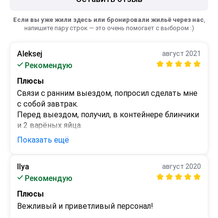
Если вы уже жили здесь или бронировали жильё через нас
,
напишите пару строк — это очень помогает с выбором :)
Aleksej
август 2021
Рекомендую
Плюсы
Связи с ранним выездом, попросил сделать мне 
с собой завтрак. 

Перед выездом, получил, в контейнере блинчики 
и 2 варёных яйца. 

Это порадовало.
Показать ещё
Минусы
Шум поездов, нет темных штор, только тюль. 
Ilya
август 2020
Правда, у меня был угловой номер, эконом 
Рекомендую
класса, возможно по этому и условия такие.
Плюсы
Вежливый и приветливый персонал!