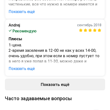
чистенькие, все что нужно в номере имеется и 
даже больше))) С удовольствием приеду еще 
Показать ещё
раз!)))
Минусы
Andrej
сентябрь 2018
 - 
Рекомендую
Плюсы
1-цена.

2-время заселения в 12-00 не как у всех 14-00, 
очень удобно, при этом если в номер пустует то 
в него я уже попал в 11-30, можно даже и 
раньше.

Показать ещё
3-телевизор на русском

4-общая вн. комната, душ и сауна, так же 
чайник,холодильник микроволновка, и центр.

Показать ещё
Минусы
5-общ територия сделана под дерево, классно.
1-мало приборов, таких как стаканы, и тп.

2 вай фай бесплатно, но слишком слабый сигнал.

Часто задаваемые вопросы
да и все на этом.