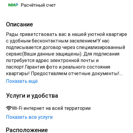
Описание
Рады приветствовать вас в нашей уютной квартире
с удобным бесконтактным зaceлeниeм!У нас
подписывается договор через специализированный
сервис(Ваши данные защищены). Для подписания
потребуется адрес электронной почты и
паспорт.Гарантия фото и реального состояния
квартиры! Предоставляем отчетные документы!
ПРАВИЛА ПРОЖИВАНИЯЗаезд с 15:00, выезд до
Показать ещё
11:00. Раннее заселение и поздний выезд возможны
только при наличии возможности или при полной
Услуги и удобства
оплате предыдущих или последующих суток.Цена
указана при 2-местном размещении и в зависимости
Wi-Fi интернет на всей территории
от сроков проживания и количества гостей может
Показать все услуги
меняться.В выходные и праздничные дни действует
спецтариф.Уборка после каждого гостя. При
Расположение
длительном проживании уборка и смена постельного