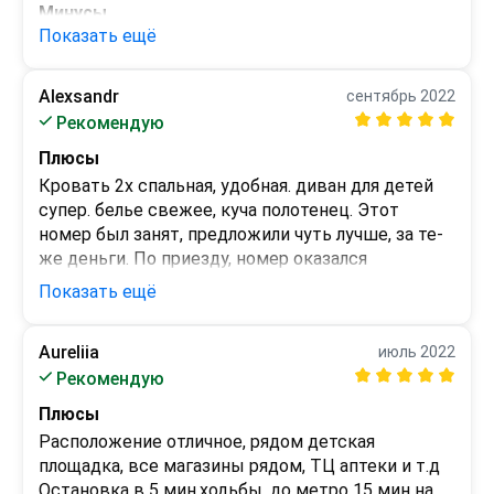
Минусы
Показать ещё
-
Alexsandr
сентябрь 2022
Рекомендую
Плюсы
Кровать 2х спальная, удобная. диван для детей 
супер. белье свежее, куча полотенец. Этот 
номер был занят, предложили чуть лучше, за те-
же деньги. По приезду, номер оказался 
шикарным. заселение мгновенное. переночевали 
Показать ещё
комфортно. советую.
Минусы
Aureliia
июль 2022
 - 
Рекомендую
Плюсы
Расположение отличное, рядом детская 
площадка, все магазины рядом, ТЦ аптеки и т.д 

Остановка в 5 мин.ходьбы, до метро 15 мин на 