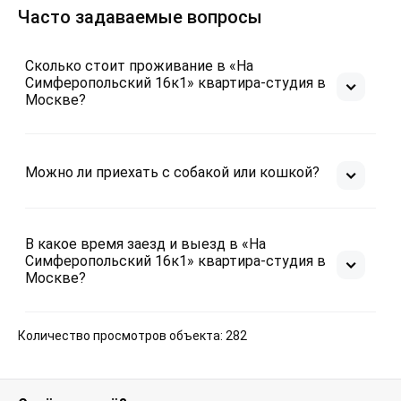
сушилка для белья.
Часто задаваемые вопросы
- Комплект махровых полотенец.
Сколько стоит проживание в «На
В базовую стоимость проживания входит по 2
Симферопольский 16к1» квартира-студия в
Москве?
полотенца на каждого Гостя, если потребуется
дополнительный комплект полотенец - доплата
составит 400 руб. за 1 комплект. При бронировании
проживания свыше 7 суток - замена белья и
Можно ли приехать с собакой или кошкой?
полотенец осуществляется бесплатно.
- Шампунь, гель для душа, жидкое мыло.
В какое время заезд и выезд в «На
Симферопольский 16к1» квартира-студия в
Москве?
ПРАВИЛА комфортного проживания:
Количество просмотров объекта: 282
- Курение в студии запрещено (в том числе на
балконе). При несоблюдении запрета взимается
штраф в размере 1500 рублей.