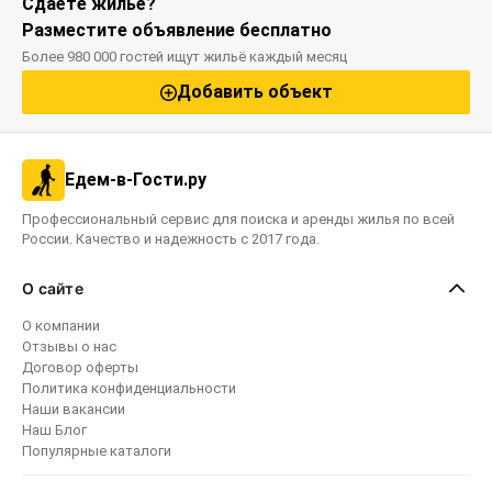
Сдаёте жильё?
- Шумные мероприятия, вечеринки, громкое
Разместите объявление бесплатно
прослушивание музыки и другого шума запрещены.
Более 980 000 гостей ищут жильё каждый месяц
При нарушении данного правила, мы имеем право на
Добавить объект
выселение без возвращения оплаты.
- Размещение с животными запрещено.
Едем-в-Гости.ру
Профессиональный сервис для поиска и аренды жилья по всей
Способы оплаты:
России. Качество и надежность с 2017 года.
- Банковский перевод. Оплата наличными или
О сайте
другими способами недоступна.
О компании
Отзывы о нас
При заезде взимается страховой депозит в размере
Договор оферты
2500 руб. за весь период проживания и
Политика конфиденциальности
возвращается Гостю после проверки состояния
Наши вакансии
объекта размещения на предмет соблюдения правил
Наш Блог
Популярные каталоги
проживания и сохранности имущества (после 16:00).