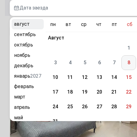
Дата заезда
август
пн
вт
ср
чт
пт
сб
К каталогу
сентябрь
Август
октябрь
«На Пухова 31 этаж 7» 1-комнатная квартира
1
ноябрь
г. Калуга, ул. Пухова, 31
3
4
5
6
7
8
декабрь
январь
2027
10
11
12
13
14
15
февраль
17
18
19
20
21
22
март
24
25
26
27
28
29
апрель
май
31
июнь
Сентябрь