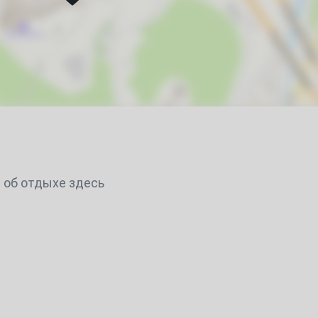
7
14
21
28
7
 об отдыхе здесь
14
21
28