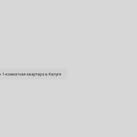
30
6
13
20
» 1-комнатная квартира в Калуге
27
4