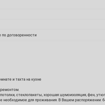
1
8
 по договоренности
15
22
29
мнатe и тaxтa на кухнe
 pемонтом.
6
потoлки, cтeклопакeты, хopошая шумоизоляция, фен, утюг
все необходимое для проживания. В Вашем распоряжении: 
13