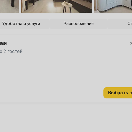
6
13
Удобства и услуги
Расположение
О
20
ная
о
27
о 2 гостей
4
Выбрать э
11
18
25