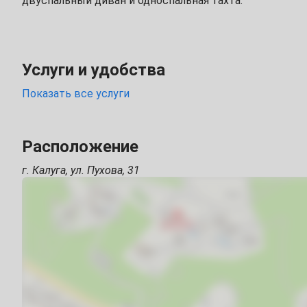
двуспальный диван и односпальная тахта.
14
15
16
17
18
19
21
22
23
24
25
26
Услуги и удобства
28
29
30
31
Показать все услуги
запрещено курить в помещениях
Январь
запрещено шуметь после 23-00
1
2
Расположение
4
5
6
7
8
9
г. Калуга, ул. Пухова, 31
11
12
13
14
15
16
18
19
20
21
22
23
25
26
27
28
29
30
Февраль