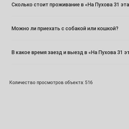
Сколько стоит проживание в «На Пухова 31 эта
1
2
3
5
6
7
8
9
10
Можно ли приехать с собакой или кошкой?
12
13
14
15
16
17
19
20
21
22
23
24
В какое время заезд и выезд в «На Пухова 31 э
26
27
28
29
30
Май
Количество просмотров объекта: 516
1
3
4
5
6
7
8
10
11
12
13
14
15
17
18
19
20
21
22