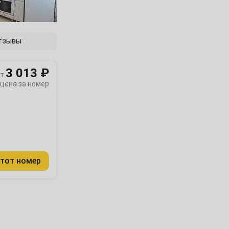
тзывы
3 013 ₽
т
цена за номер
тот номер