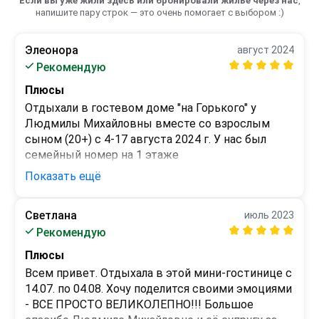
Если вы уже жили здесь или бронировали жильё через нас
,
напишите пару строк — это очень помогает с выбором :)
Элеонора
август 2024
Рекомендую
Плюсы
Отдыхали в гостевом доме "на Горького" у 
Людмилы Михайловны вместе со взрослым 
сыном (20+) с 4-17 августа 2024 г. У нас был 
семейный номер на 1 этаже

(гостиница-3 этажа) . 

Показать ещё
1. Номер очень просторный со свежим 
ремонтом, на 4 спальных места. На кроватях 
Светлана
июль 2023
очень удобные матрацы, что немаловажно. 

Минусы
Рекомендую
В номере- журн.столик,шкаф,тумбочка под 
Минусы относятся не к жилью-

ТВ,прикроватные тумбочки, кресло, 

Плюсы
1.Очень переполненный пляж. Народу 
телевизор ЖК, (интернет тоже есть) . 

невероятно много. Приходилось занимать место 
Всем привет. Отдыхала в этой мини-гостинице с 
2. Ванная комната чистая, со свежим 
в 7 утра

14.07. по 04.08. Хочу поделится своими эмоциями 
ремонтом.Сантехника новая и всегда в рабочем 
2. Одна овощная палатка на всю улицу Горького с 
- ВСЕ ПРОСТО ВЕЛИКОЛЕПНО!!! Большое 
состоянии. 
