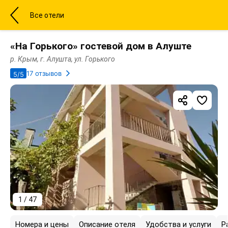
Все отели
«На Горького» гостевой дом в Алуште
р. Крым, г. Алушта, ул. Горького
17 отзывов
5/5
1 / 47
Номера и цены
Описание отеля
Удобства и услуги
Р