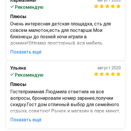
Кармалины
август 2020
-
Рекомендую
Плюсы
Очень интересная детская площадка, сть для 
совсем малюток,есть для постарше.Мои 
близнецы до позней ночи играли в 
домике!))Номер просторный, вся мебель 
качественая, кровати с хорошими 
Показать ещё
матрасами.Есть кроватка для 
детей.Чисто.Рекомендую,море рядом.
Ульяна
август 2020
Минусы
Рекомендую
-
Плюсы
Гостеприимная Людмила ответила на все 
вопросы, бронировали номер заранее,получии 
скидку.Гост.дом отличный выбор для семейного 
отдыха, советую! Рынок и магазин в паре минут, 
брали там продукты,готовимо на кухне.Спасибо 
Показать ещё
Людмиле , вернемся!