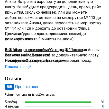
Анапе. Встреча в аэропорту за дополнительную
плату. Не забудьте предупредить: день, время, рейс
прибытия, сколько человек. Или Вы можете
добраться самостоятельно на маршрутке № 113 до
автовокзала Анапы, далее пересесть на маршрутку
№ 114 или 128 и доехать до остановки "Улица
Песчаная", далее проследовать пешком (до
Дополнительное место оплачивается по
конечного пункта 3 минуты пешком).
договорённости.
2. Ж/Д:
Все номера категории "Стандарт" после
поездом прибываете на Ж/Д вокзал Анапы.
Встреча на Ж/Д вокзале за дополнительную плату.
капитального ремонта!
Не забудьте предупредить: день, время, поезд,
Номера на 2 этаже с балконами.
вагон. Или Вы можете добраться самостоятельно на
Показать ещё
маршрутке № 100 до автовокзала Анапы, далее
пересесть на маршрутку № 114 или 128 и доехать до
Отзывы
остановки "Улица Песчаная", далее проследовать
5/5
Превосходно
пешком (до конечного пункта 3 минуты пешком).
Рейтинг основанный на 20 отзывах
5 звёзд
20
4 звёзды
0