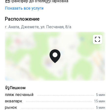
Трансфер до отеля
Парковка
для отдыха. А для маленьких гостей имеется батут и
Показать все услуги
детская площадка.
Расположение
Своих гостей мы встречаем в любое время дня и
ночи. Мы ждем всех, кто предпочитает комфортный
г. Анапа, Джемете, ул. Песчаная, 8/а
семейный отдых.
Пешком
пляж песчаный
5 мин
аквапарк
15 мин
рынок
5 мин