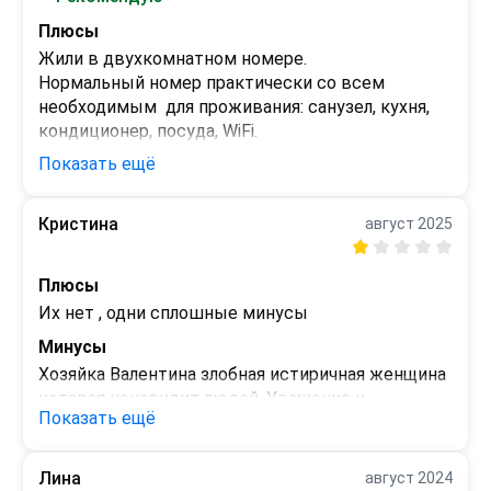
Плюсы
Жили в двухкомнатном номере. 

Нормальный номер практически со всем 
необходимым  для проживания: санузел, кухня, 
кондиционер, посуда, WiFi. 

Все необходимое для отдыха тоже рядом: в трех 
Показать ещё
минутах - Ейский лиман, пешком можно 
прогуляться до парков. До Тагвнрогского залива 
Кристина
август 2025
- Центрального пляжа и Каменки - можно 
Минусы
доехать на маршрутке за 5 минут ну или 
Все норм, но было бы здорово, если бы 
пешочком за 20-30 минут (тоже полезно и 
Плюсы
стиральная машина была в номере
интересно). Рядом с домом необходимые 
Их нет , одни сплошные минусы
сетевые магазины - Магнит, Пятёрочка
Минусы
Хозяйка Валентина злобная истиричная женщина 
которая ненавидит людей. Уважение к 
Показать ещё
постояльцам нет.

Бассейн под замком за забором это что-то , при 
включенном фильтре нельзя купаться в включен 
Лина
август 2024