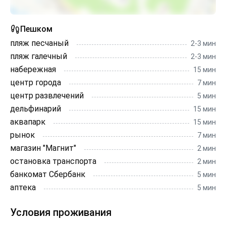
Пешком
пляж песчаный
2-3 мин
пляж галечный
2-3 мин
набережная
15 мин
центр города
7 мин
центр развлечений
5 мин
дельфинарий
15 мин
аквапарк
15 мин
рынок
7 мин
магазин "Магнит"
2 мин
остановка транспорта
2 мин
банкомат Сбербанк
5 мин
аптека
5 мин
Условия проживания