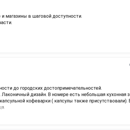
 и магазины в шаговой доступности.

асти.

 паста, нет тапочек.
ности до городских достопримечательностей.

Лаконичный дизайн. В номере есть небольшая кухонная зп
капсульной кофеварки ( капсулы также присутствовали). В
. 

елили быстро. Никаких проблем за время проживания не 