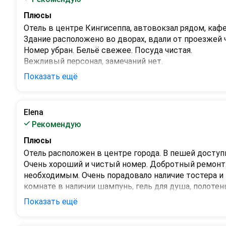
Плюсы
Отель в центре Кингисеппа, автовокзал рядом, кафе
Здание расположено во дворах, вдали от проезжей ч
Номер убран. Бельё свежее. Посуда чистая.

Вежливый персонал, замечаний нет.
Показать ещё
Минусы
В гигиеническом наборе отсутствует зубная щётка и
Elena
Рекомендую
Плюсы
Отель расположен в центре города. В пешей доступ
Очень хороший и чистый номер. Добротный ремонт. 
необходимым. Очень порадовало наличие тостера и 
комнате в наличии шампунь, гель для душа, полотенца
В отеле очень чисто.

Показать ещё
Администратор Людмила встретила приветливо. Зас
Минусы