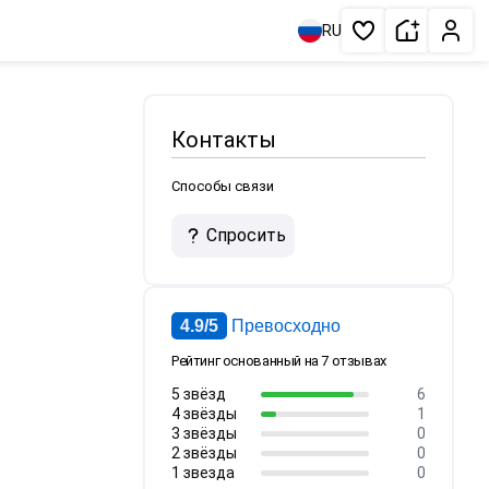
Сдать жи
Личн
RU
Избранное
Контакты
Способы связи
Спросить
4.9/5
Превосходно
Рейтинг основанный на 7 отзывах
5 звёзд
6
4 звёзды
1
3 звёзды
0
2 звёзды
0
1 звезда
0