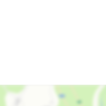
Интернет Wi-Fi
Автостоянка
Дети любого возраста
Работает круглогодично
Семейные номера