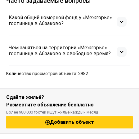
Часто задаваемые вопросы
Минусы
Завтраки смешанные и сытные: у каждого 
 - 
порция каши, омлет и выпечка, плюс к этому 
Какой общий номерной фонд у «Межгорье»
закуски и напитки на выбор. Администраторы 
гостиница в Абзаково?
отзывчивые, вежливые.

По недостаткам: некоторые розетки не 
работают, их не хватает (для холодильника и ТВ 
Чем заняться на территории «Межгорье»
гостиница в Абзаково в свободное время?
есть, а чайник пришлось на полу греть), wi-fi 
нестабилен (но это везде в Абзаково), 
холодильник заработал не сразу после того как в 
Количество просмотров объекта: 2982
розетку воткнули, и мы успели напрячься, что он 
сломан :))

Но это прям мелочи. Цена-качество для этой 
местности соответствуют, рекомендую!
Сдаёте жильё?
Разместите объявление бесплатно
Более 980 000 гостей ищут жильё каждый месяц
Добавить объект