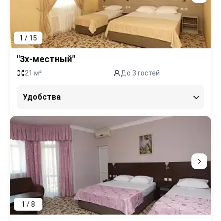
1 / 15
"3х-местный"
21 м²
До 3 гостей
Удобства
1 / 8