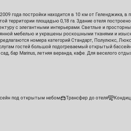
4
009 года постройки находится в 10 км от Геленджика, в 
ой территории площадью 0,18 га. Здание отеля построено
11
ктуру с элегантными интерьерами. Светлые и просторны
вянной мебелью и украшены роскошными тканями и изы
18
едлагаются номера категорий Стандарт, Полулюкс, Люкс,
слугам гостей большой подогреваемый открытый бассейн
25
ад, бар Marinus, летняя веранда, кафе. Для веселого отды
ок и детский бассейн.
2
сейн под открытым небом
Трансфер до отеля
Кондиц
9
16
детская площадка
детская комната
23
стульчики для кормления