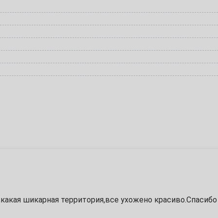
11
18
25
1
8
15
22
29
какая шикарная территория,все ухожено красиво.Спасибо 