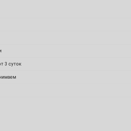
7
14
21
28
и
7
т 3 суток
инимаем
14
21
28