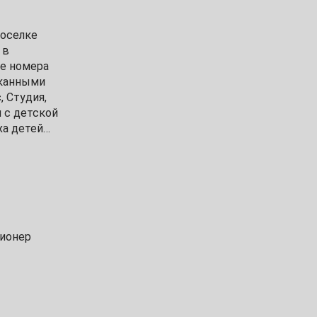
поселке
 в
е номера
сканными
 Студия,
 с детской
ха детей
ионер