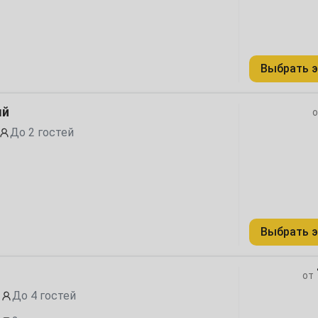
1
Выбрать э
8
ый
о
15
До 2 гостей
22
29
Выбрать э
6
от
До 4 гостей
13