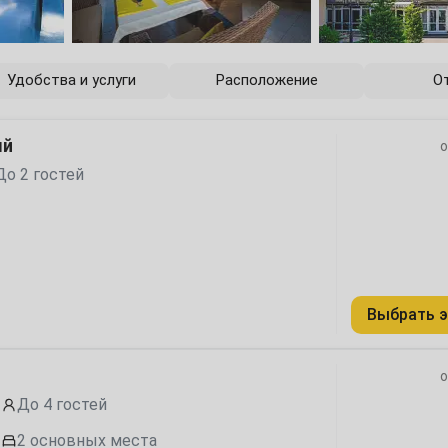
6
13
Удобства и услуги
Расположение
О
20
ый
о
27
До 2 гостей
4
Выбрать э
11
18
о
До 4 гостей
25
2 основных места