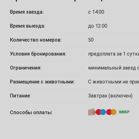
1
2
3
4
5
6
Время заезда:
с 14:00
8
9
10
11
12
13
Время выезда:
до 12:00
15
16
17
18
19
20
Количество номеров:
50
22
23
24
25
26
27
Условия бронирования:
предоплата за 1 сутк
Март
1
2
3
4
5
6
Ограничения:
минимальный заезд о
Размещение с животными:
С животными не пр
8
9
10
11
12
13
Питание:
Завтрак (включен)
15
16
17
18
19
20
22
23
24
25
26
27
Способы оплаты:
29
30
31
Апрель