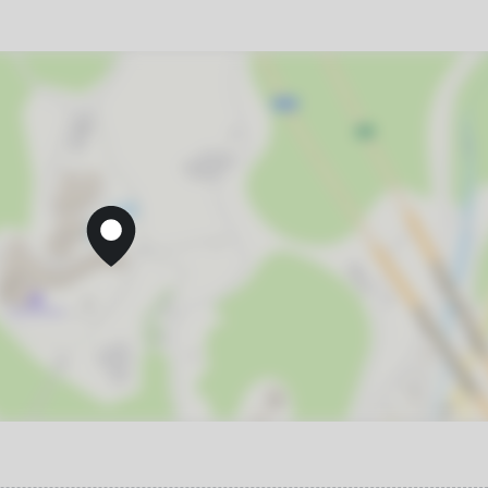
детское меню
детская кроватка
30
Бассейн под открытым небом
6
запрещено курить в номерах
запрещено шуметь после 23-00
13
минимальный заезд от 3 суток
20
27
4