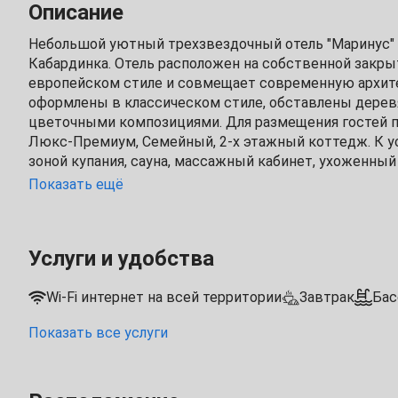
Описание
1
2
3
Небольшой уютный трехзвездочный отель "Маринус" 2
Кабардинка. Отель расположен на собственной закрыт
5
6
7
8
9
10
европейском стиле и совмещает современную архите
оформлены в классическом стиле, обставлены дере
12
13
14
15
16
17
цветочными композициями. Для размещения гостей пр
Люкс-Премиум, Семейный, 2-х этажный коттедж. К у
19
20
21
22
23
24
зоной купания, сауна, массажный кабинет, ухоженный с
оборудована детская комната, уличный детский город
Показать ещё
26
27
28
29
30
Май
Услуги и удобства
1
Wi-Fi интернет на всей территории
Завтрак
Бас
3
4
5
6
7
8
Показать все услуги
10
11
12
13
14
15
Трансфер платно
17
18
19
20
21
22