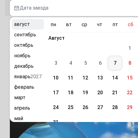
Дата заезда
август
пн
вт
ср
чт
пт
сб
К каталогу
сентябрь
Август
октябрь
«Маринус» отель в Кабардинке
1
ноябрь
г. Геленджик, с. Кабардинка, ул. Коллективная, 77
3
4
5
6
7
8
декабрь
январь
2027
10
11
12
13
14
15
февраль
17
18
19
20
21
22
март
24
25
26
27
28
29
апрель
май
31
июнь
Сентябрь