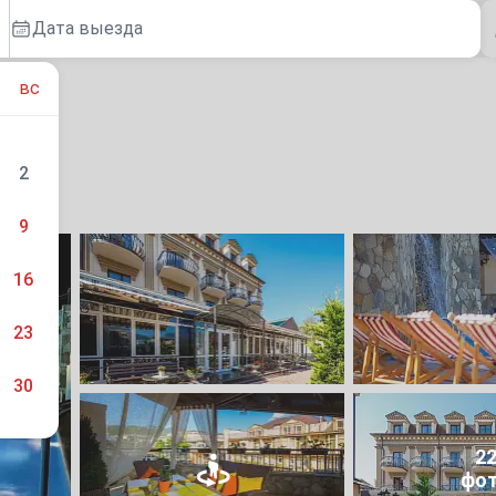
Дата выезда
вс
2
9
16
23
30
2
фо