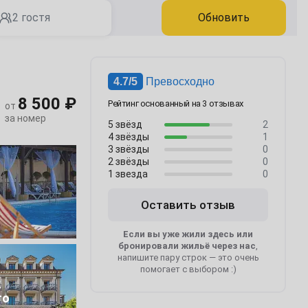
2 гостя
Обновить
4.7/5
Превосходно
8 500 ₽
Рейтинг основанный на 3 отзывах
от
за номер
5 звёзд
2
4 звёзды
1
3 звёзды
0
2 звёзды
0
1 звезда
0
Оставить отзыв
Если вы уже жили здесь или
бронировали жильё через нас
,
напишите пару строк — это очень
помогает с выбором :)
2
то