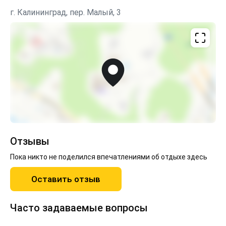
вечеринки не устраиваютДополнительное спальное
г. Калининград, пер. Малый, 3
место +500₽ Залог 3000₽ (возвращается после
уборки) Заезд в 14:00 Выезд в 12:00
Отзывы
Пока никто не поделился впечатлениями об отдыхе здесь
Оставить отзыв
Часто задаваемые вопросы