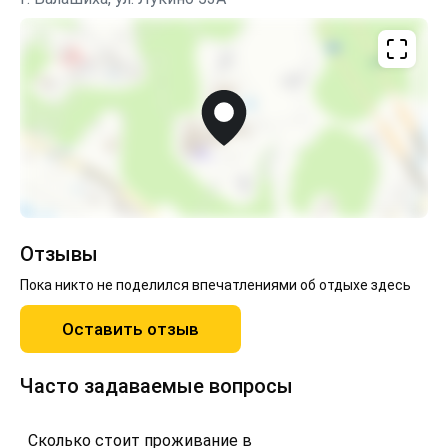
уборка возможна за дополнительную плату.Залог
3000₽ (вернём в день отъезда после уборки до
17:00). Для оформления бронирования необходим
документ (паспорт или водительские права).Курение
(в том числе электронных сигарет)строго
запрещено.Шумные вечеринки
запрещены.Пребывание с животными по
согласованию! (влияет на сумму залога).Сеть
апартаментов Маgiс Араrtmеnt - Служба клиентской
поддержки с 08:00 до 22:00.
Отзывы
Пока никто не поделился впечатлениями об отдыхе здесь
Оставить отзыв
Часто задаваемые вопросы
Сколько стоит проживание в