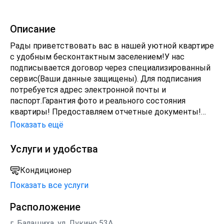
Описание
Рады приветствовать вас в нашей уютной квартире
с удобным бесконтактным зaceлeниeм!У нас
подписывается договор через специализированный
сервис(Ваши данные защищены). Для подписания
потребуется адрес электронной почты и
паспорт.Гарантия фото и реального состояния
квартиры! Предоставляем отчетные документы!
ПРАВИЛА ПРОЖИВАНИЯЗаезд с 15:00, выезд до
Показать ещё
11:00. Раннее заселение и поздний выезд возможны
только при наличии возможности или при полной
Услуги и удобства
оплате предыдущих или последующих суток.Цена
указана при 2-местном размещении и в зависимости
Кондиционер
от сроков проживания и количества гостей может
Показать все услуги
меняться.В выходные и праздничные дни действует
спецтариф.Уборка после каждого гостя. При
Расположение
длительном проживании уборка и смена постельного
белья раз в 7 дней. При проживании менее 7 дней
г. Балашиха, ул. Лукино 53А