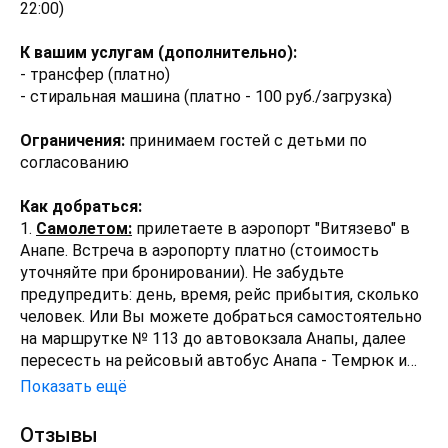
22:00)
К вашим услугам (дополнительно):
- трансфер (платно)
- стиральная машина (платно - 100 руб./загрузка)
Ограничения:
принимаем гостей с детьми по
согласованию
Как добраться:
1.
Самолетом:
прилетаете в аэропорт "Витязево" в
Анапе. Встреча в аэропорту платно (стоимость
уточняйте при бронировании). Не забудьте
предупредить: день, время, рейс прибытия, сколько
человек. Или Вы можете добраться самостоятельно
на маршрутке № 113 до автовокзала Анапы, далее
пересесть на рейсовый автобус Анапа - Темрюк и
доехать до автовокзала города Темрюк, где вам
Показать ещё
необходимо пересесть на маршрутное такси № 105,
на нем Вы доедете до центральной "Магнит"
Отзывы