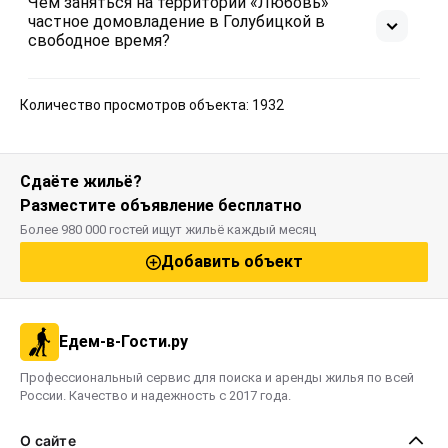
Чем заняться на территории «Любовь»
самостоятельно, оттуда на рейсовом автобусе до
частное домовладение в Голубицкой в
автовокзала в г-к Анапа, далее пересесть на
свободное время?
рейсовый автобус Анапа - Темрюк и доехать до
автовокзала города Темрюк, где вам необходимо
пересесть на маршрутное такси № 105, на нем Вы
Количество просмотров объекта: 1932
доедете до центральной остановки "Магнит" ст.
Голубицкой, далее проследовать пешком (до
конечного пункта 2 минуты пешком).
Сдаёте жильё?
Разместите объявление бесплатно
Более 980 000 гостей ищут жильё каждый месяц
Добавить объект
Едем-в-Гости.ру
Профессиональный сервис для поиска и аренды жилья по всей
России. Качество и надежность с 2017 года.
О сайте