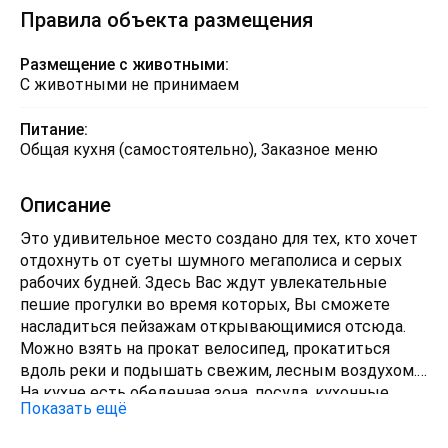
Правила объекта размещения
Размещение с животными:
С животными не принимаем
Питание:
Общая кухня (самостоятельно), Заказное меню
Описание
Это удивительное место создано для тех, кто хочет
отдохнуть от суеты шумного мегаполиса и серых
рабочих будней. Здесь Вас ждут увлекательные
пешие прогулки во время которых, Вы сможете
насладиться пейзажам открывающимися отсюда.
Можно взять на прокат велосипед, прокатиться
вдоль реки и подышать свежим, лесным воздухом.
На кухне есть обеденная зона, посуда, кухонные
Показать ещё
принадлежности, холодильник, электрический
чайник и дровяная плита. Здесь можно приготовить