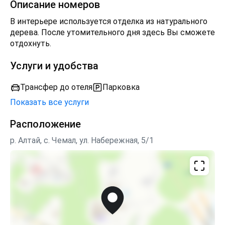
Описание номеров
хороший, вкусный обед. На улице предусмотрено
место для пикника. Возможна доставка продуктов
В интерьере используется отделка из натурального
питания.
дерева. После утомительного дня здесь Вы сможете
отдохнуть.
Услуги и удобства
Трансфер до отеля
Парковка
Показать все услуги
Расположение
р. Алтай, с. Чемал, ул. Набережная, 5/1