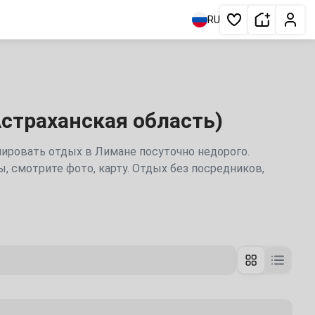
Сдать жи
Личн
RU
Избранное
Астраханская область)
онировать отдых в Лимане посуточно недорого.
, смотрите фото, карту. Отдых без посредников,