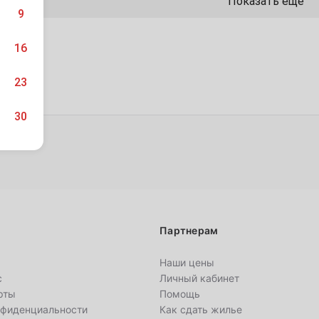
Показать ещё
9
16
23
30
платно
6
Партнерам
13
Наши цены
20
с
Личный кабинет
рты
Помощь
27
нфиденциальности
Как сдать жилье