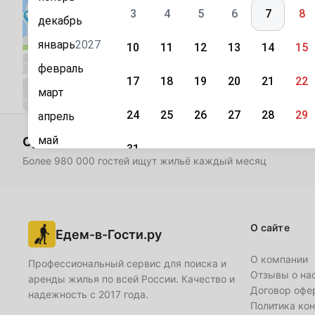
3
4
5
6
7
8
декабрь
январь
2027
10
11
12
13
14
15
февраль
17
18
19
20
21
22
Посмотреть на карте
март
24
25
26
27
28
29
апрель
май
Сдаёте жильё? Разместите объявление бес
31
Более 980 000 гостей ищут жильё каждый месяц
июнь
Сентябрь
июль
1
2
3
4
5
август
О сайте
7
8
9
10
11
12
Едем-в-Гости.ру
сентябрь
октябрь
О компании
14
15
16
17
18
19
Профессиональный сервис для поиска и
Отзывы о на
аренды жилья по всей России. Качество и
ноябрь
Договор офе
надежность с 2017 года.
21
22
23
24
25
26
Политика ко
декабрь