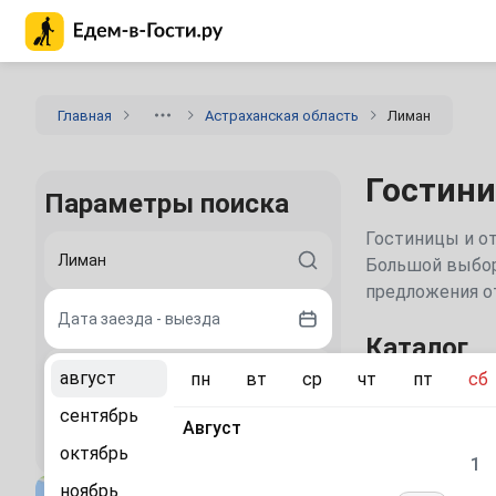
Главная страница Едем-в-Гости.ру
Главная
Астраханская область
Лиман
Гостини
Параметры поиска
Гостиницы и от
Большой выбор 
предложения от
Дата заезда - выезда
Каталог
август
пн
вт
ср
чт
пт
сб
2 гостя
Лучшие в
сентябрь
Август
Найти
октябрь
1
ноябрь