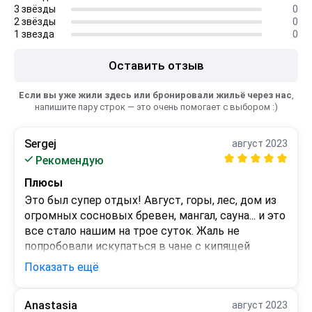
3 звёзды
0
2 звёзды
0
1 звезда
0
Оставить отзыв
Если вы уже жили здесь или бронировали жильё через нас
,
напишите пару строк — это очень помогает с выбором :)
Sergej
август 2023
Рекомендую
Плюсы
Это был супер отдых! Август, горы, лес, дом из 
огромных сосновых бревен, мангал, сауна... и это 
все стало нашим на трое суток. Жаль не 
попробовали искупаться в чане с кипящей 
водой...)) Некогда было, нужно было за три дня 
Показать ещё
объехать все основные 
достопримечательности. Проехали до Златоуста 
Anastasia
август 2023
1200 км по трассе М5, а потом и до Медведевки, 