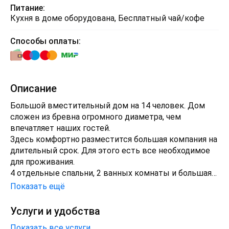
Питание:
Кухня в доме оборудована, Бесплатный чай/кофе
Способы оплаты:
Описание
Большой вместительный дом на 14 человек. Дом
сложен из бревна огромного диаметра, чем
впечатляет наших гостей.
Здесь комфортно разместится большая компания на
длительный срок. Для этого есть все необходимое
для проживания.
4 отдельные спальни, 2 ванных комнаты и большая
гостиная позволяют с комфортом и удобством
Показать ещё
проживать даже большой компании долгое время.
Кухонная зона оборудована всем необходимым для
Услуги и удобства
приготовления и употребления пищи.
Показать все услуги