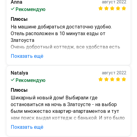
Anna
заходить. Вежливость - это Татьяна!
август 2022
Хозяева очень гостепреимные. Вовремя решают 
Минусы
Рекомендую
все вопросы.
 - 
Плюсы
На машине добираться достаточно удобно. 
Отель расположен в 10 минутах езды от 
Златоуста

Очень добротный коттедж, все удобства есть 
(туалет, душ, баня на первом этаже). Посуда, 
Показать ещё
постельное белье, матрас хорошие. Огромная 
комната на втором этаже+просторная спальня. 
Natalya
август 2022
Хорошая звукоизоляция (в соседнем коттедже 
Минусы
Рекомендую
отдыхала компания - нам их музыка не мешала).

Довольно крутая лестница на второй этаж - кто 
Очень чисто, посуда тоже чистая.

Плюсы
с малышами, тому надо будет следить за ними.

Очень отзывчивые хозяева! Понадобились 
И немного не хватило благоустройства зоны 
Шикарный новый дом! Выбирали где 
нитка с иголкой - тут же принесли.

барбекю, но хозяева сказали, что зона в 
остановиться на ночь в Златоусте - на выбор 
Заботливо нас ждали чай, приправы, соль, уксус и 
процессе оформления.
были множество квартир-апартаментов и тут 
прочие мелочи для мариновки мяса
нам поиск выдал коттедж с банькой. И это было 
то, что нужно. За те же самые деньги вы 
Показать ещё
получаете целый дом. Он находиться всего лишь 