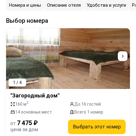
Номера и цены
Описание отеля
Удобства и услуги
Р
Выбор номера
1 / 4
"Загородный дом"
2
160 м
До 16 гостей
14 основных мест
Всего 1 номер
7 475 ₽
от
Выбрать этот номер
цена за дом