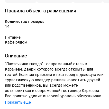
Правила объекта размещения
Количество номеров:
14
Питание:
Кафе рядом
Описание
"Ласточкино гнездо" - современный отель в
Карачеве, двери которого всегда открыты для
гостей. Если вы приехали в наш город в деловую или
туристическую поездку, решили навестить друзей
или родственников, вы всегда можете
остановиться в современной гостинице Карачева.
Вас приятно удивит высокий уровень обслуживания
и сервиса, наличие дополнительных услуг, а также
Показать ещё
доступные цены на проживание в комфортабельных