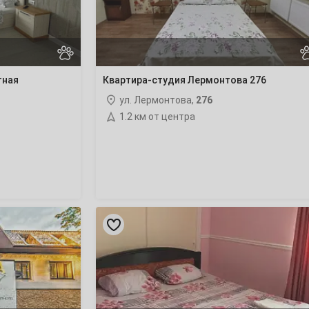
тная
Квартира-студия Лермонтова 276
ул. Лермонтова,
276
1.2 км от центра
«Ной»
гостиница
в
х.
Трудобеликовский
(Славянск-
на-
Кубани)