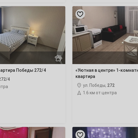
«Уютная
22
в
центре»
1-
29
комнатная
квартира
6
вартира Победы 272/4
«Уютная в центре» 1-комнат
квартира
13
272/4
ул. Победы,
272
нтра
20
1.6 км от центра
27
1-
комнатная