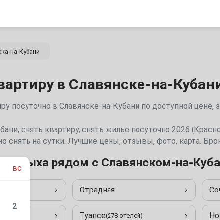
ка-на-Кубани
вартиру в Славянске-на-Кубан
ру посуточно в Славянске-на-Кубани по доступной цене, 
бани, снять квартиру, снять жилье посуточно 2026 (Красн
о снять на сутки. Лучшие цены, отзывы, фото, карта. Бр
я отдыха рядом с Славянском-на-Куба
вс
Отрадная
Со
6 отелей)
2
Туапсе
Но
8 отелей)
(278 отелей)