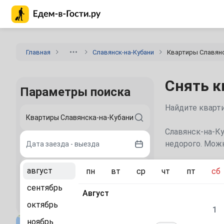
Главная страница Едем-в-Гости.ру
Главная
Славянск-на-Кубани
Квартиры Славянс
Снять к
Параметры поиска
Найдите кварти
Славянск-на-Ку
недорого. Можн
Дата заезда - выезда
Места дл
август
пн
вт
ср
чт
пт
сб
2 гостя
сентябрь
Краснодар
Август
(31
Найти
октябрь
1
Геленджик
(65
ноябрь