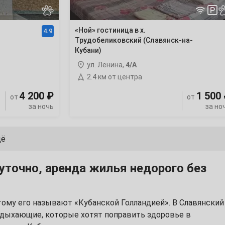
«Ной» гостиница в х.
4.9
Трудобеликовский (Славянск-на-
Кубани)
ул. Ленина,
4/А
2.4 км от центра
4 200 ₽
1 500
от
от
за ночь
за но
щё
уточно, аренда жилья недорого без
этому его называют «Кубанской Голландией». В Славянский
тдыхающие, которые хотят поправить здоровье в