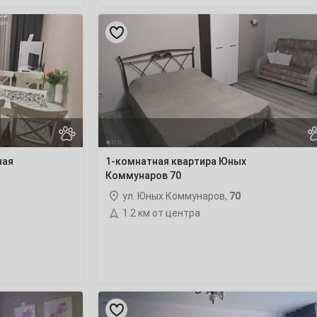
1-
комнатная
квартира
Юных
Коммунаров
70
ная
1-комнатная квартира Юных
Коммунаров 70
ул. Юных Коммунаров,
70
1.2 км от центра
3х-
комнатная