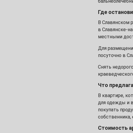
бальнеолечебни
7
8
9
10
11
12
Где останов
14
15
16
17
18
19
В Славянском р
в Славянске-на
21
22
23
24
25
26
местными дост
28
29
30
Для размещения
Июль
посуточно в Сл
1
2
3
Снять недорого
краеведческого
5
6
7
8
9
10
Что предла
12
13
14
15
16
17
В квартире, ко
для одежды и в
19
20
21
22
23
24
покупать проду
собственника, 
26
27
28
29
30
31
Стоимость 
Август