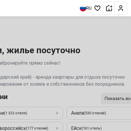
Сдать жи
Личн
RU
Избранное
и, жилье посуточно
забронируйте прямо сейчас!
одарский край) - аренда квартиры для отдыха посуточно
онирование от хозяев и собственников без посредников.
ни
Показать вс
чи
Анапа
(1 323 отеля)
(530 отелей)
вороссийск
Ейск
(177 отелей)
(161 отель)