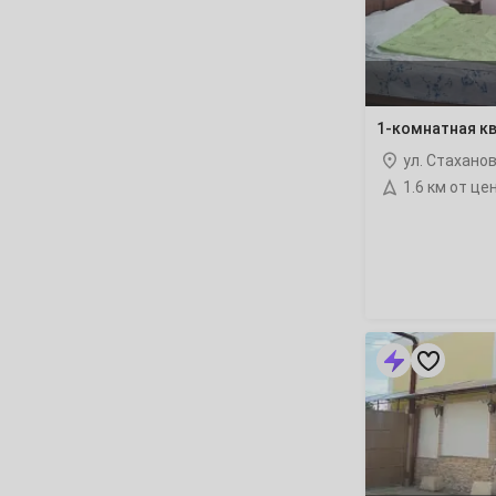
Март
1
2
3
4
5
6
8
9
10
11
12
13
1-комнатная кв
15
16
17
18
19
20
ул. Стахано
1.6 км от це
22
23
24
25
26
27
29
30
31
Апрель
1
2
3
«Светлана»
гостиница
5
6
7
8
9
10
12
13
14
15
16
17
19
20
21
22
23
24