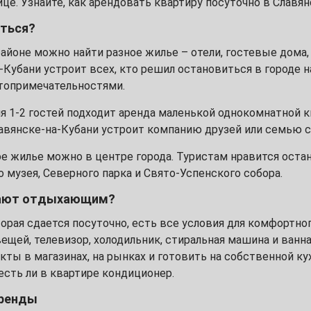
це. Узнайте, как арендовать квартиру посуточно в Славянс
13
иться?
20
айоне можно найти разное жилье – отели, гостевые дома
-Кубани устроит всех, кто решил остановиться в городе н
27
опримечательностями.
 1-2 гостей подходит аренда маленькой однокомнатной к
авянске-на-Кубани устроит компанию друзей или семью с
4
е жилье можно в центре города. Туристам нравится остан
 музея, Северного парка и Свято-Успенского собора.
11
гают отдыхающим?
18
торая сдается посуточно, есть все условия для комфортно
ещей, телевизор, холодильник, стиральная машина и ванн
25
кты в магазинах, на рынках и готовить на собственной ку
есть ли в квартире кондиционер.
аренды