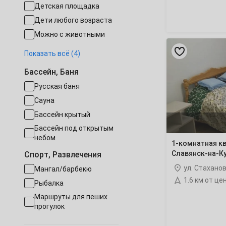
Кущевская
(2
Детская площадка
28
29
30
январь
2028
Дети любого возраста
Октябрь
Новомышаст
Можно с животными
1-
1
2
3
Есть трансфер
комнатная
Показать всё (4)
Псебай
(7 отел
квартира
Работает круглогодично
5
6
7
8
9
10
Стаханова
Бассейн, Баня
Конференц-зал
236
Таманский п
Русская баня
Славянск-
Семейные номера
12
13
14
15
16
17
на-
Сауна
Кубани
Бассейн крытый
19
20
21
22
23
24
Бассейн под открытым
небом
26
27
28
29
30
31
1-комнатная кв
Славянск-на-К
Спорт, Развлечения
Ноябрь
ул. Стахано
Мангал/барбекю
1.6 км от це
Рыбалка
Маршруты для пеших
2
3
4
5
6
7
прогулок
9
10
11
12
13
14