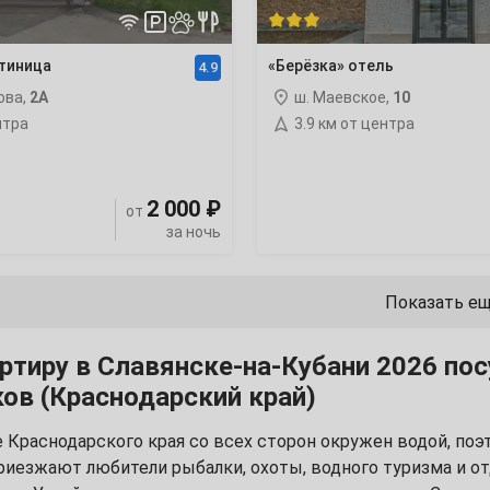
стиница
«Берёзка» отель
4.9
ова,
2А
ш. Маевское,
10
2
нтра
3.9 км от центра
9
2 000 ₽
от
16
за ночь
23
Показать е
30
ртиру в Славянске-на-Кубани 2026 пос
ов (Краснодарский край)
е Краснодарского края со всех сторон окружен водой, по
6
приезжают любители рыбалки, охоты, водного туризма и о