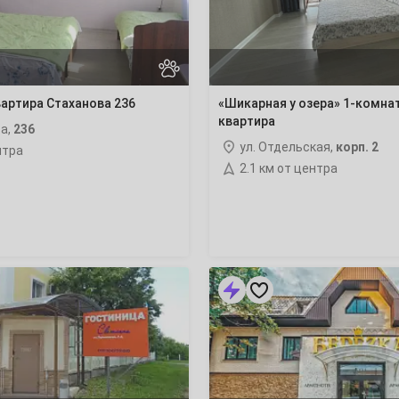
квартира
7
14
артира Стаханова 236
«Шикарная у озера» 1-комна
21
квартира
ва,
236
ул. Отдельская,
корп. 2
нтра
28
2.1 км от центра
4
«Берёзка»
отель
11
18
25