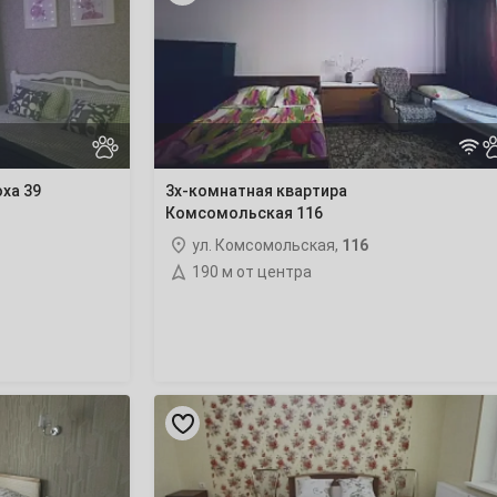
квартира
Комсомольская
116
ха 39
3х-комнатная квартира
Комсомольская 116
ул. Комсомольская,
116
190 м от центра
Квартира-
студия
Лермонтова
276