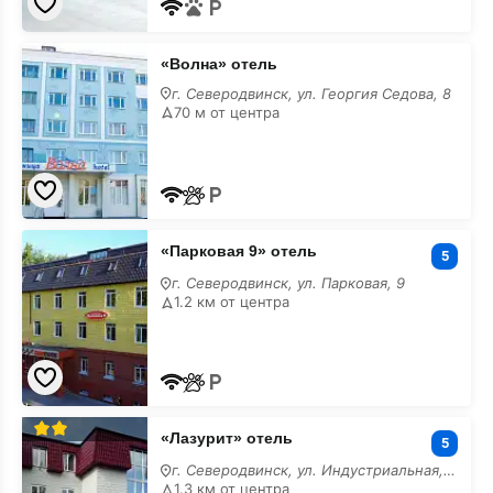
«Волна»
«Волна» отель
отель
на
г. Северодвинск, ул. Георгия Седова, 8
месяц
70 м от центра
«Парковая
«Парковая 9» отель
9»
5
отель
г. Северодвинск, ул. Парковая, 9
на
1.2 км от центра
месяц
«Лазурит»
«Лазурит» отель
отель
5
на
г. Северодвинск, ул. Индустриальная, 20а
месяц
1.3 км от центра