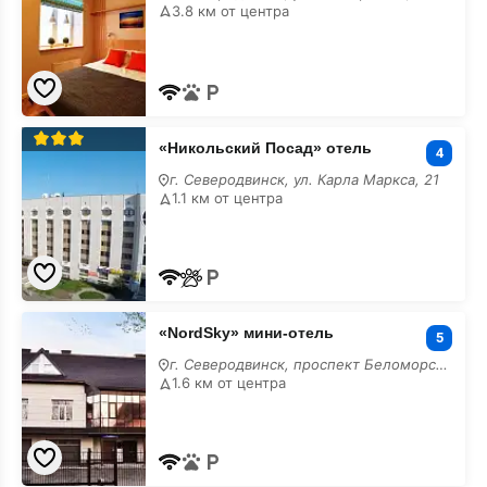
на
3.8 км от центра
месяц
«Никольский
«Никольский Посад» отель
Посад»
4
отель
г. Северодвинск, ул. Карла Маркса, 21
на
1.1 км от центра
месяц
«NordSky»
«NordSky» мини-отель
мини-
5
отель
г. Северодвинск, проспект Беломорский, 62
на
1.6 км от центра
месяц