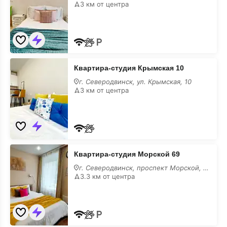
10
3 км от центра
на
месяц
Квартира-
Квартира-студия Крымская 10
студия
Крымская
г. Северодвинск, ул. Крымская, 10
10
3 км от центра
на
месяц
Квартира-
Квартира-студия Морской 69
студия
Морской
г. Северодвинск, проспект Морской, 69
69
3.3 км от центра
на
месяц