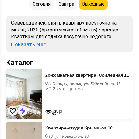
Сегодня
Завтра
Выходные
Северодвинск, снять квартиру посуточно на
месяц 2026 (Архангельская область) - аренда
квартиры для отдыха посуточно недорого.
Можно снять на сутки. Лучшие цены, отзывы,
Показать ещё
фото, карта. Бронирование от хозяев и
собственников без посредников.
Каталог
2х-
2х-комнатная квартира Юбилейная 11
комнатная
квартира
г. Северодвинск, ул. Юбилейная, 11
Юбилейная
2.2 км от центра
11
на
месяц
Квартира-
Квартира-студия Крымская 10
студия
Крымская
10, ул. Крымская, 10