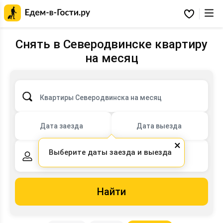
Главная
страница
Избранное
Едем-
в-
Гости.ру
Снять в Северодвинске квартиру
на месяц
Квартиры Северодвинска на месяц
Дата заезда
Дата выезда
×
Выберите даты заезда и выезда
2 взрослых,
0 детей
Найти