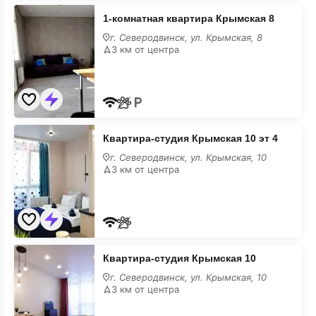
1-
1-комнатная квартира Крымская 8
комнатная
квартира
г. Северодвинск, ул. Крымская, 8
Крымская
3 км от центра
8
на
месяц
Квартира-
Квартира-студия Крымская 10 эт 4
студия
Крымская
г. Северодвинск, ул. Крымская, 10
10
3 км от центра
эт
4
на
месяц
Квартира-
Квартира-студия Крымская 10
студия
Крымская
г. Северодвинск, ул. Крымская, 10
10
3 км от центра
на
месяц