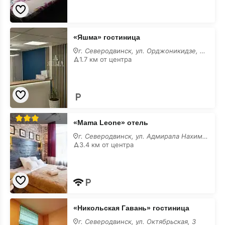
«Яшма»
«Яшма» гостиница
гостиница
на
г. Северодвинск, ул. Орджоникидзе, 2/Г
месяц
1.7 км от центра
«Mama
«Mama Leone» отель
Leone»
отель
г. Северодвинск, ул. Адмирала Нахимова, 3
на
3.4 км от центра
месяц
«Никольская
«Никольская Гавань» гостиница
Гавань»
гостиница
г. Северодвинск, ул. Октябрьская, 3