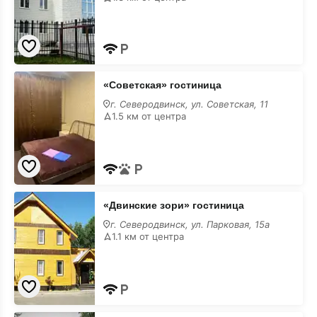
«Советская»
«Советская» гостиница
гостиница
на
г. Северодвинск, ул. Советская, 11
месяц
1.5 км от центра
«Двинские
«Двинские зори» гостиница
зори»
гостиница
г. Северодвинск, ул. Парковая, 15а
на
1.1 км от центра
месяц