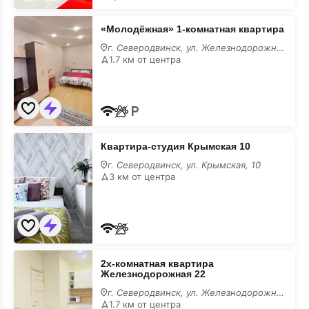
«Молодёжная»
«Молодёжная» 1-комнатная квартира
1-
комнатная
г. Северодвинск, ул. Железнодорожная, 19
квартира
1.7 км от центра
на
месяц
Квартира-
Квартира-студия Крымская 10
студия
Крымская
г. Северодвинск, ул. Крымская, 10
10
3 км от центра
на
месяц
2х-
2х-комнатная квартира
комнатная
Железнодорожная 22
квартира
Железнодорожная
г. Северодвинск, ул. Железнодорожная, 22
22
1.7 км от центра