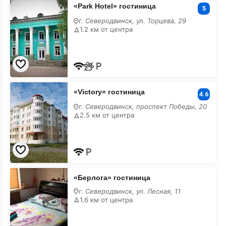
«Park
«Park Hotel» гостиница
Hotel»
5
гостиница
г. Северодвинск, ул. Торцева, 29
на
1.2 км от центра
месяц
«Victory»
«Victory» гостиница
гостиница
4.6
на
г. Северодвинск, проспект Победы, 20
месяц
2.5 км от центра
«Берлога»
«Берлога» гостиница
гостиница
на
г. Северодвинск, ул. Лесная, 11
месяц
1.6 км от центра