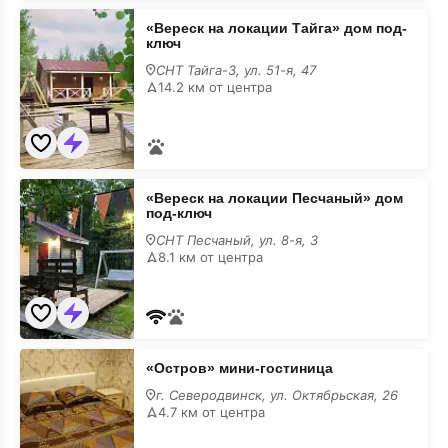
«Вереск
«Вереск на локации Тайга» дом под-
на
ключ
локации
Тайга»
СНТ Тайга-3, ул. 51-я, 47
дом
14.2 км от центра
под-
ключ
на
месяц
«Вереск
«Вереск на локации Песчаный» дом
на
под-ключ
локации
Песчаный»
СНТ Песчаный, ул. 8-я, 3
дом
8.1 км от центра
под-
ключ
на
месяц
«Остров»
«Остров» мини-гостиница
мини-
гостиница
г. Северодвинск, ул. Октябрьская, 26
на
4.7 км от центра
месяц