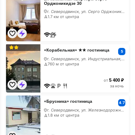
комнатная
Орджоникидзе 30
квартира
Серго
г. Северодвинск, ул. Серго Орджоникидзе, 30
Орджоникидзе
1.7 км от центра
30
на
месяц
«Корабельная»
«Корабельная» ★★ гостиница
★★
5
гостиница
г. Северодвинск, ул. Индустриальная, 32/Б
на
760 м от центра
месяц
5 400 ₽
от
за ночь
«Брусника»
«Брусника» гостиница
гостиница
4.7
на
г. Северодвинск, ул. Железнодорожная, 31/А
месяц
1.8 км от центра