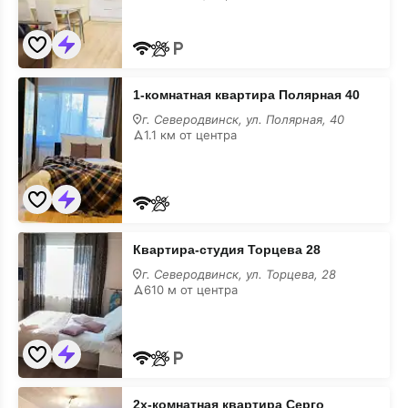
на
месяц
1-
1-комнатная квартира Полярная 40
комнатная
квартира
г. Северодвинск, ул. Полярная, 40
Полярная
1.1 км от центра
40
на
месяц
Квартира-
Квартира-студия Торцева 28
студия
Торцева
г. Северодвинск, ул. Торцева, 28
28
610 м от центра
на
месяц
2х-
2х-комнатная квартира Серго