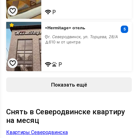
«Hermitage»
«Hermitage» отель
отель
5
на
г. Северодвинск, ул. Торцева, 28/А
месяц
610 м от центра
Показать ещё
Снять в Северодвинске квартиру
на месяц
Квартиры Северодвинска