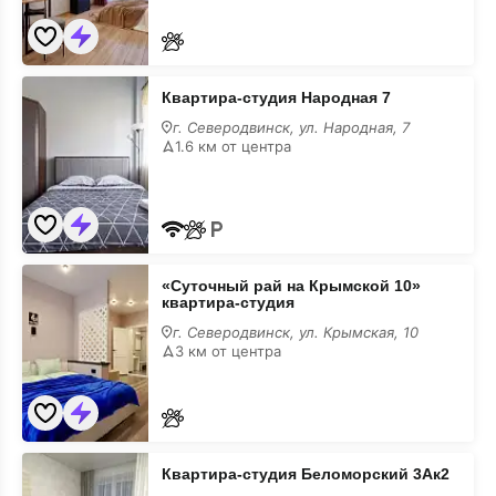
Квартира-
Квартира-студия Народная 7
студия
Народная
г. Северодвинск, ул. Народная, 7
7
1.6 км от центра
на
месяц
«Суточный
«Суточный рай на Крымской 10»
рай
квартира-студия
на
Крымской
г. Северодвинск, ул. Крымская, 10
10»
3 км от центра
квартира-
студия
на
месяц
Квартира-
Квартира-студия Беломорский 3Ак2
студия