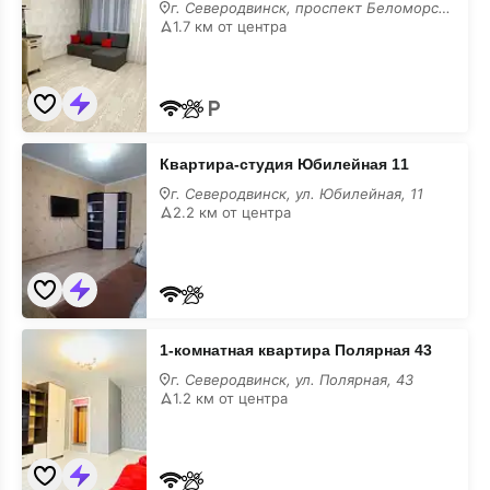
Беломорский
г. Северодвинск, проспект Беломорский, 3Ак2
3Ак2
1.7 км от центра
на
месяц
Квартира-
Квартира-студия Юбилейная 11
студия
Юбилейная
г. Северодвинск, ул. Юбилейная, 11
11
2.2 км от центра
на
месяц
1-
1-комнатная квартира Полярная 43
комнатная
квартира
г. Северодвинск, ул. Полярная, 43
Полярная
1.2 км от центра
43
на
месяц