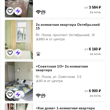
3 584 ₽
от
за ночь
2х-
2х-комнатная квартира Октябрьский
комнатная
15
квартира
Октябрьский
г. Псков, проспект Октябрьский, 15
15
880 м от центра
6 160 ₽
от
за ночь
«Советская
«Советская 1/3» 2х-комнатная
1/3»
квартира
2х-
комнатная
г. Псков, ул. Советская, 1/3
квартира
90 м от центра
6 900 ₽
от
за ночь
«Как
«Как дома» 1-комнатная квартира
дома»