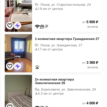
1-
г. Псков, ул. Старотекстильная, 24
комнатная
1.9 км от центра
квартира
5 900 ₽
от
за ночь
1-
1-комнатная квартира Гражданская 27
комнатная
квартира
г. Псков, ул. Гражданская, 27
Гражданская
1.7 км от центра
27
3 360 ₽
от
за ночь
2х-
2х-комнатная квартира
комнатная
Завеличенская 26
квартира
Завеличенская
д. Борисовичи, ул. Завеличенская, 26
26
4.3 км от центра
4 000 ₽
от