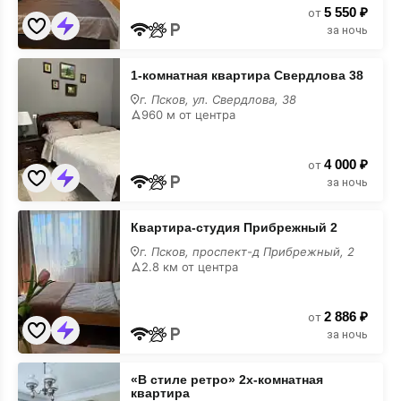
5 550 ₽
от
за ночь
1-
1-комнатная квартира Свердлова 38
комнатная
квартира
г. Псков, ул. Свердлова, 38
Свердлова
960 м от центра
38
4 000 ₽
от
за ночь
Квартира-
Квартира-студия Прибрежный 2
студия
Прибрежный
г. Псков, проспект-д Прибрежный, 2
2
2.8 км от центра
2 886 ₽
от
за ночь
«В
«В стиле ретро» 2х-комнатная
стиле
квартира
ретро»