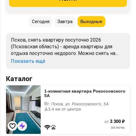
Сегодня
Завтра
Выходные
Псков, снять квартиру посуточно 2026
(Псковская область) - аренда квартиры для
отдыха посуточно недорого. Можно снять на
сутки. Лучшие цены, отзывы, фото, карта.
Показать ещё
Бронирование от хозяев и собственников без
посредников.
Каталог
1-
1-комнатная квартира Рокоссовского
комнатная
5А
квартира
Рокоссовского
г. Псков, ул. Рокоссовского, 5А
5А
3.4 км от центра
3 300 ₽
от
за ночь