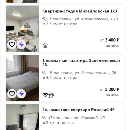
Квартира-
Квартира-студия Михайловская 1к3
студия
Михайловская
д. Борисовичи, ул. Михайловская, 1 к3
1к3
3.6 км от центра
3 400 ₽
от
за ночь
1-
1-комнатная квартира Завеличенская
комнатная
26
квартира
Завеличенская
д. Борисовичи, ул. Завеличенская, 26
26
4.3 км от центра
3 300 ₽
от
за ночь
2х-
2х-комнатная квартира Рижский 49
комнатная
квартира
г. Псков, проспект Рижский, 49
Рижский
2 км от центра
49