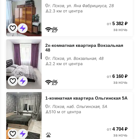
2х-
г. Псков, ул. Яна Фабрициуса, 28
комнатная
2.3 км от центра
квартира
5 382 ₽
от
за ночь
2х-
2х-комнатная квартира Вокзальная
комнатная
48
квартира
Вокзальная
г. Псков, ул. Вокзальная, 48
48
2.2 км от центра
6 160 ₽
от
за ночь
1-
1-комнатная квартира Ольгинская 5А
комнатная
квартира
г. Псков, наб. Ольгинская, 5А
Ольгинская
510 м от центра
5А
4 704 ₽
от
за ночь