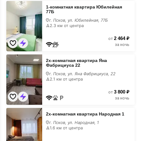
1-
1-комнатная квартира Юбилейная
комнатная
77Б
квартира
Юбилейная
г. Псков, ул. Юбилейная, 77Б
77Б
2.3 км от центра
2 464 ₽
от
за ночь
2х-
2х-комнатная квартира Яна
комнатная
Фабрициуса 22
квартира
Яна
г. Псков, ул. Яна Фабрициуса, 22
Фабрициуса
2.1 км от центра
22
3 800 ₽
от
за ночь
2х-
2х-комнатная квартира Народная 1
комнатная
квартира
г. Псков, ул. Народная, 1
Народная
1.6 км от центра
1