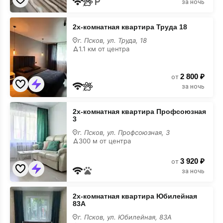
за ночь
2х-
2х-комнатная квартира Труда 18
комнатная
квартира
г. Псков, ул. Труда, 18
Труда
1.1 км от центра
18
2 800 ₽
от
за ночь
2х-
2х-комнатная квартира Профсоюзная
комнатная
3
квартира
Профсоюзная
г. Псков, ул. Профсоюзная, 3
3
300 м от центра
3 920 ₽
от
за ночь
2х-
2х-комнатная квартира Юбилейная
комнатная
83А
квартира
Юбилейная
г. Псков, ул. Юбилейная, 83А
83А