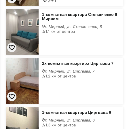
1-
1-комнатная квартира Степанченко 8
комнатная
Мирном
квартира
Степанченко
г. Мирный, ул. Степанченко, 8
8
1.1 км от центра
Мирном
2х-
2х-комнатная квартира Циргвава 7
комнатная
квартира
г. Мирный, ул. Циргвава, 7
Циргвава
1.2 км от центра
7
1-
1-комнатная квартира Циргвава 6
комнатная
квартира
г. Мирный, ул. Циргвава, 6
Циргвава
1.3 км от центра
6