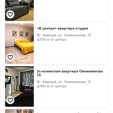
«В
«В центре» квартира-студия
центре»
квартира-
г. Мирный, ул. Овчинникова, 19
студия
550 м от центра
2х-
2х-комнатная квартира Овчинникова
комнатная
15
квартира
Овчинникова
г. Мирный, ул. Овчинникова, 15
15
490 м от центра
1-