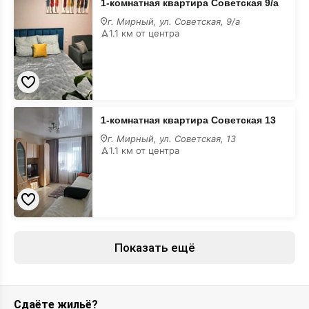
1-комнатная квартира Советская 9/а
комнатная
квартира
г. Мирный, ул. Советская, 9/а
Советская
1.1 км от центра
9/
а
1-
1-комнатная квартира Советская 13
комнатная
квартира
г. Мирный, ул. Советская, 13
Советская
1.1 км от центра
13
Показать ещё
Сдаёте жильё?