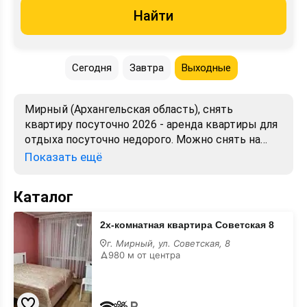
Найти
Сегодня
Завтра
Выходные
Мирный (Архангельская область), снять
квартиру посуточно 2026 - аренда квартиры для
отдыха посуточно недорого. Можно снять на
сутки. Лучшие цены, отзывы, фото, карта.
Показать ещё
Бронирование от хозяев и собственников без
посредников.
Каталог
2х-
2х-комнатная квартира Советская 8
комнатная
квартира
г. Мирный, ул. Советская, 8
Советская
980 м от центра
8