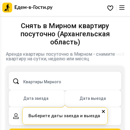
Главная
страница
Избранное
Едем-
в-
Гости.ру
Снять в Мирном квартиру
посуточно (Архангельская
область)
Найдите квартиру посуточно в Мирном по доступной
Аренда квартиры посуточно в Мирном - снимите
цене, забронируйте прямо сейчас!
квартиру на сутки, неделю или месяц
Квартиры Мирного
Дата заезда
Дата выезда
×
Выберите даты заезда и выезда
2 взрослых,
0 детей