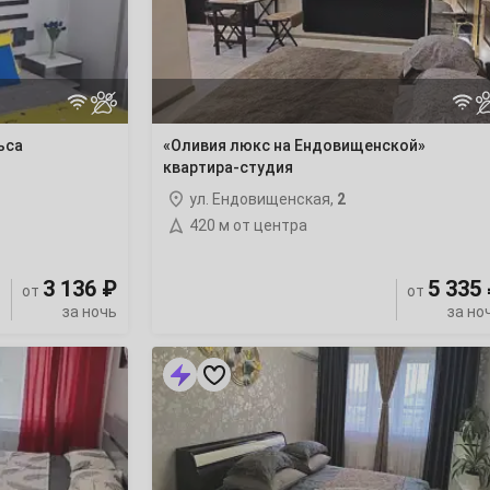
квартира-
студия
ьса
«Оливия люкс на Ендовищенской»
квартира-студия
ул. Ендовищенская,
2
420 м от центра
3 136 ₽
5 335
от
от
за ночь
за но
«Апартаменты
Оливия
в
ЖК
Солянка
Парк»
1-