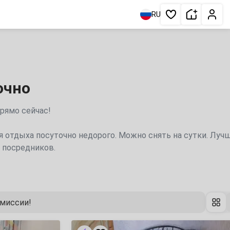
Сдать жи
Личн
RU
Избранное
очно
прямо сейчас!
ля отдыха посуточно недорого. Можно снять на сутки. Луч
з посредников.
омиссии!
2х-