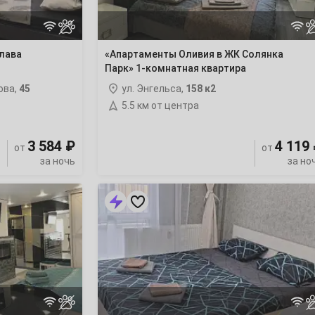
комнатная
квартира
лава
«Апартаменты Оливия в ЖК Солянка
Парк» 1-комнатная квартира
ова,
45
ул. Энгельса,
158 к2
5.5 км от центра
3 584 ₽
4 119
от
от
за ночь
за но
1-
комнатная
квартира
Энгельса
115А/2