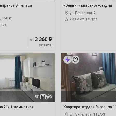
3
вартира Энгельса
«Оливия» квартира-студия
ул. Почтовая,
2
10
,
158 к1
290 м от центра
нтра
17
3 360 ₽
от
24
за ночь
31
Квартира-
студия
Энгельса 115А/3
7
14
21
а 21» 1-комнатная
Квартира-студия Энгельса 1
28
ул. Энгельса,
115А/3