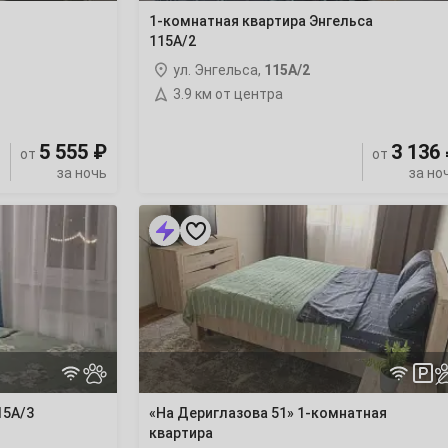
1-комнатная квартира Энгельса
115А/2
ул. Энгельса,
115А/2
3.9 км от центра
5 555 ₽
3 136
от
от
за ночь
за но
«На
Дериглазова
51»
1-
комнатная
квартира
15А/3
«На Дериглазова 51» 1-комнатная
квартира