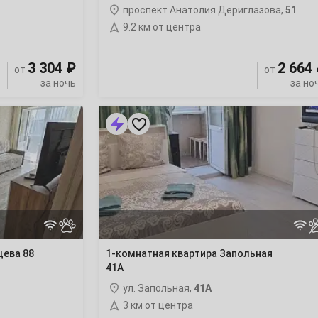
проспект Анатолия Дериглазова,
51
9.2 км от центра
3 304 ₽
2 664
от
от
за ночь
за но
1-
комнатная
квартира
Запольная
41А
щева 88
1-комнатная квартира Запольная
41А
ул. Запольная,
41А
3 км от центра