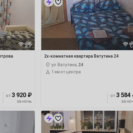
комнатная
квартира
Ватутина
24
итрова
2х-комнатная квартира Ватутина 24
ул. Ватутина,
24
1 км от центра
3 920 ₽
3 584
от
от
за ночь
за но
«Оливия
люкс
на
Ендовищенской»