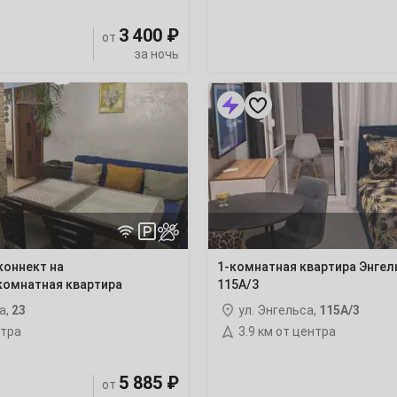
3 400 ₽
от
за ночь
1-
2
комнатная
квартира
9
Энгельса
115А/3
16
23
30
коннект на
1-комнатная квартира Энгел
комнатная квартира
115А/3
а,
23
ул. Энгельса,
115А/3
нтра
3.9 км от центра
6
5 885 ₽
от