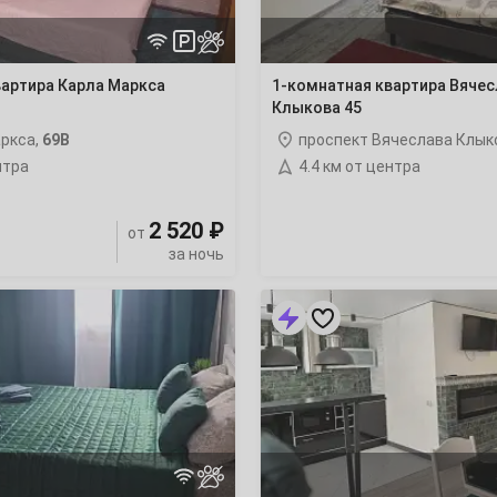
22
вартира Карла Маркса
1-комнатная квартира Вячес
29
Клыкова 45
аркса,
69В
проспект Вячеслава Клык
нтра
4.4 км от центра
6
2 520 ₽
от
за ночь
13
«Оливия»
квартира-
20
студия
27