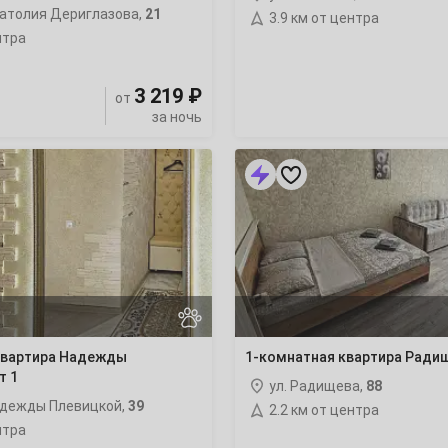
атолия Дериглазова,
21
3.9 км от центра
7
нтра
14
3 219 ₽
от
за ночь
21
1-
комнатная
28
квартира
Радищева
88
4
11
квартира Надежды
1-комнатная квартира Ради
т 1
18
ул. Радищева,
88
адежды Плевицкой,
39
2.2 км от центра
нтра
25