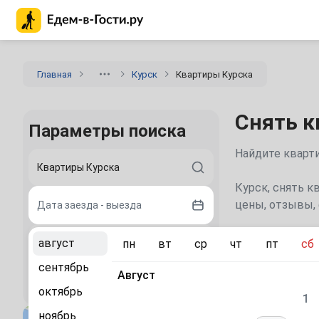
Главная страница Едем-в-Гости.ру
Главная
Курск
Квартиры Курска
Снять к
Параметры поиска
Найдите кварти
Курск, снять к
цены, отзывы, 
Дата заезда - выезда
Каталог
август
пн
вт
ср
чт
пт
сб
2 гостя
сентябрь
Август
Найдите 
Найти
октябрь
1
«На
ноябрь