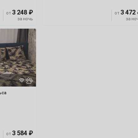
3 248 ₽
3 472
от
от
за ночь
за но
ьса
3 584 ₽
от