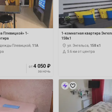
158к1
4
а Плевицкой» 1-
1-комнатная квартира Энгел
11
ртира
158к1
18
адежды Плевицкой,
11А
ул. Энгельса,
158 к1
тра
5.6 км от центра
25
4 050 ₽
от
за ночь
1-
комнатная
1
квартира
Вячеслава
8
Клыкова
45
15