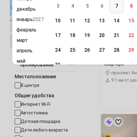
Дериглазова
3
4
5
6
7
8
121»
декабрь
1-
комнатная
январь
2027
10
11
12
13
14
15
квартира
февраль
17
18
19
20
21
22
Посмотреть на карте
март
24
25
26
27
28
29
апрель
«На Дериглазов
Быстрое
май
квартира
31
бронирование
июнь
проспект Ан
Сентябрь
Местоположение
9.1 км от це
июль
1
2
3
4
5
В центре
август
Общие удобства
7
8
9
10
11
12
сентябрь
Интернет Wi-Fi
октябрь
Автостоянка
14
15
16
17
18
19
«Оливия
Детская площадка
Люкс
ноябрь
на
21
22
23
24
25
26
Дети любого возраста
Плевицкой»
декабрь