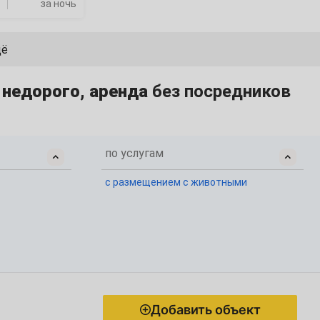
за ночь
щё
 недорого, аренда
без посредников
по услугам
с размещением с животными
Добавить объект