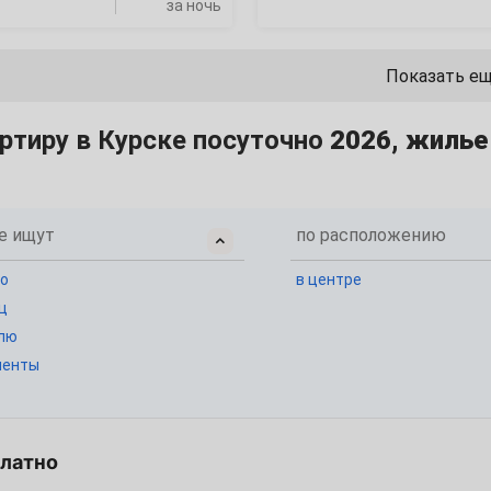
за ночь
13
20
Показать е
27
ртиру в Курске посуточно
2026, жилье
е ищут
по расположению
4
о
в центре
11
ц
лю
18
менты
25
платно