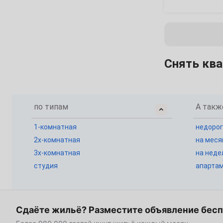
7
8
9
10
11
12
14
15
16
17
18
19
21
22
23
24
25
26
Снять ква
28
29
30
Июль
по типам
А такж
1
2
3
1-комнатная
недорог
5
6
7
8
9
10
2х-комнатная
на меся
3х-комнатная
на неде
12
13
14
15
16
17
студия
апарта
19
20
21
22
23
24
26
27
28
29
30
31
Сдаёте жильё? Разместите объявление бес
Август