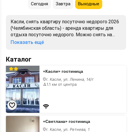
Сегодня
Завтра
Выходные
Касли, снять квартиру посуточно недорого 2026
(Челябинская область) - аренда квартиры для
отдыха посуточно недорого. Можно снять на
сутки. Лучшие цены, отзывы, фото, карта.
Показать ещё
Бронирование от хозяев и собственников без
посредников.
Каталог
«Касли»
«Касли» гостиница
гостиница
недорого
г. Касли, ул. Ленина, 14/г
1.1 км от центра
«Светлана»
«Светлана» гостиница
гостиница
недорого
г. Касли, ул. Ретнева, 1