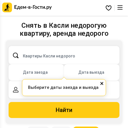
Главная
страница
Избранное
Едем-
в-
Гости.ру
Снять в Касли недорогую
квартиру, аренда недорого
Квартиры Касли недорого
Дата заезда
Дата выезда
×
Выберите даты заезда и выезда
2 взрослых,
0 детей
Найти