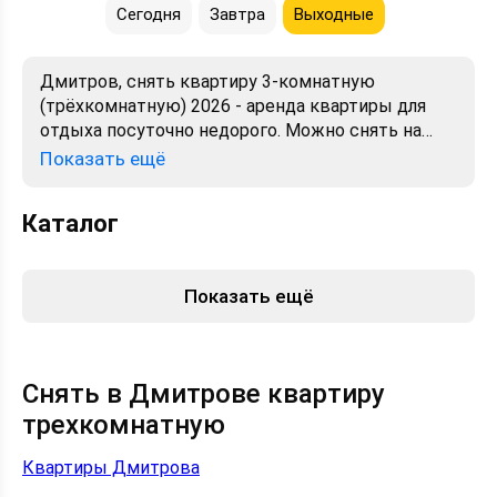
Сегодня
Завтра
Выходные
Дмитров, снять квартиру 3-комнатную
(трёхкомнатную) 2026 - аренда квартиры для
отдыха посуточно недорого. Можно снять на
сутки. Лучшие цены, отзывы, фото, карта.
Показать ещё
Бронирование от хозяев и собственников без
посредников.
Каталог
Показать ещё
Снять в Дмитрове квартиру
трехкомнатную
Квартиры Дмитрова