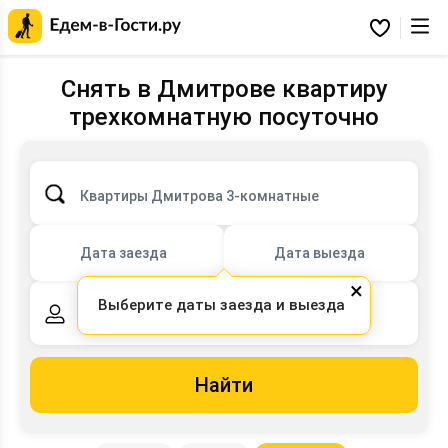
Главная
страница
Избранное
Едем-
в-
Гости.ру
Снять в Дмитрове квартиру
трехкомнатную посуточно
Квартиры Дмитрова 3-комнатные
Дата заезда
Дата выезда
×
Выберите даты заезда и выезда
2 взрослых,
0 детей
Найти