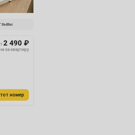
тзывы
2 490 ₽
т
на за квартиру
тот номер