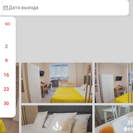
Дата выезда
вс
2
9
16
23
30
3
фо