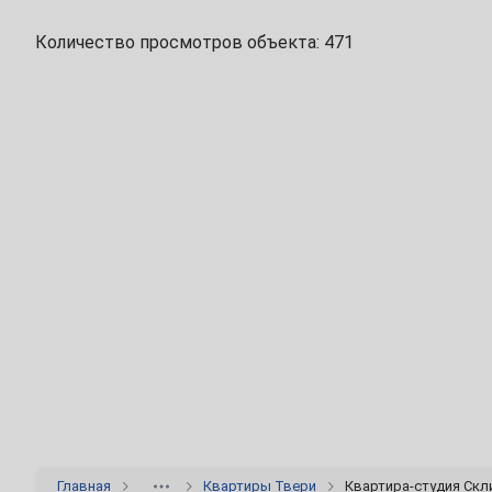
24
25
26
27
28
29
Количество просмотров объекта: 471
31
Июнь
1
2
3
4
5
7
8
9
10
11
12
14
15
16
17
18
19
21
22
23
24
25
26
28
29
30
Июль
1
2
3
Главная
Квартиры Твери
Квартира-студия Скл