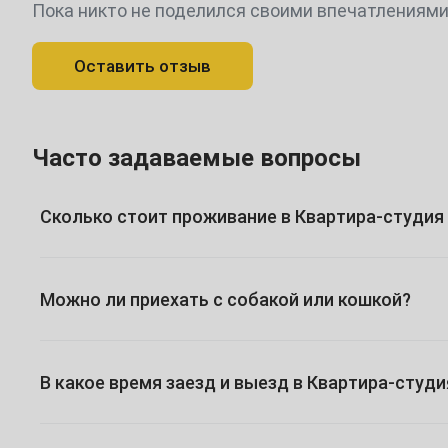
Пока никто не поделился своими впечатлениями
1
2
3
Оставить отзыв
5
6
7
8
9
10
12
13
14
15
16
17
Часто задаваемые вопросы
19
20
21
22
23
24
Сколько стоит проживание в Квартира-студия 
26
27
28
29
30
Май
1
Можно ли приехать с собакой или кошкой?
3
4
5
6
7
8
В какое время заезд и выезд в Квартира-студи
10
11
12
13
14
15
17
18
19
20
21
22