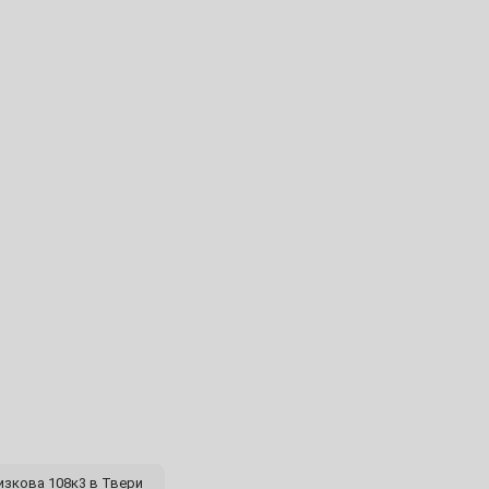
30
6
13
20
27
4
изкова 108к3 в Твери