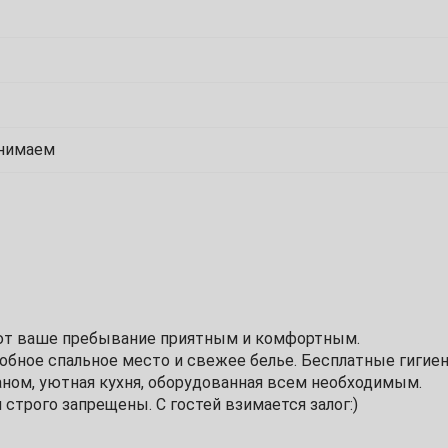
1
8
инимаем
15
22
29
ают ваше пребывание приятным и комфортным.
добное спальное место и свежее белье. Бесплатные гигие
аном, уютная кухня, оборудованная всем необходимым.
6
строго запрещены. С гостей взимается залог:)
13