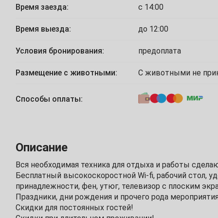
Время заезда:
с 14:00
26
27
28
29
30
31
Ноябрь
Время выезда:
до 12:00
Условия бронирования:
предоплата
2
3
4
5
6
7
Размещение с животными:
С животными не пр
9
10
11
12
13
14
Способы оплаты:
16
17
18
19
20
21
23
24
25
26
27
28
Описание
30
Вся необходимая техника для отдыха и работы сдел
Декабрь
Бесплатный высокоскоростной Wi-fi, рабочий стол, у
принадлежности, фен, утюг, телевизор с плоским экр
1
2
3
4
5
Праздники, дни рождения и прочего рода мероприятия 
Скидки для постоянных гостей!
7
8
9
10
11
12