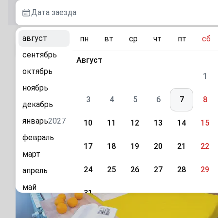
Дата заезда
август
пн
вт
ср
чт
пт
сб
К каталогу
сентябрь
Август
октябрь
Квартира-студия Склизкова 108к3 в Твери
1
ноябрь
г. Тверь, ул. Склизкова, 108к3
3
4
5
6
7
8
декабрь
январь
2027
10
11
12
13
14
15
февраль
17
18
19
20
21
22
март
24
25
26
27
28
29
апрель
май
31
июнь
Сентябрь