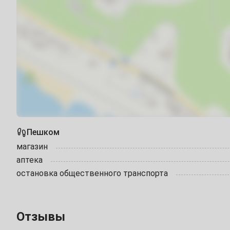
1
2
3
4
5
6
Работает круглогодично
8
9
10
11
12
13
15
16
17
18
19
20
22
23
24
25
26
27
Март
1
2
3
4
5
6
Пешком
8
9
10
11
12
13
магазин
аптека
15
16
17
18
19
20
остановка общественного транспорта
22
23
24
25
26
27
29
30
31
Отзывы
Апрель