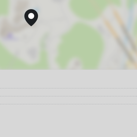
7
14
запрещено курить
запрещено шуметь после 22-00
21
28
7
14
21
28