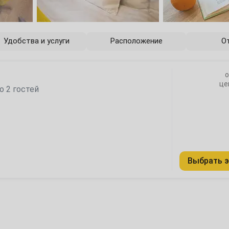
6
13
Удобства и услуги
Расположение
О
20
о
27
це
о 2 гостей
4
Выбрать э
11
18
25