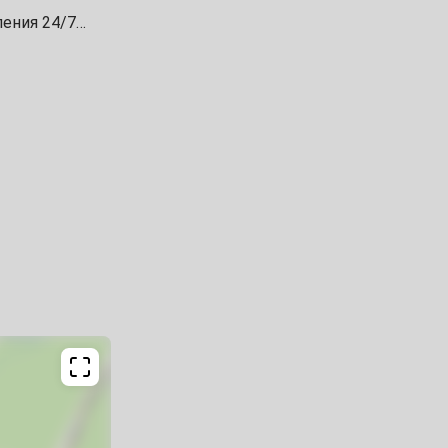
ения 24/7
а уточняйте у
ех лет