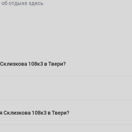
 об отдыхе здесь
4
11
18
25
Склизкова 108к3 в Твери?
2
9
я Склизкова 108к3 в Твери?
16
23