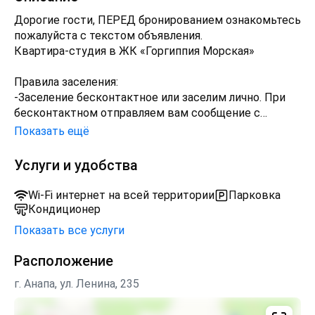
Дорогие гости, ПЕРЕД бронированием ознакомьтесь
пожалуйста с текстом объявления.
Квартира-студия в ЖК «Горгиппия Морская»
Правила заселения:
-Заселение бесконтактное или заселим лично. При
бесконтактном отправляем вам сообщение с
инструкцией, вы отправляете оплату, залог и фото
Показать ещё
паспорта, далее вам отправляется код доступа для
заселения.
Услуги и удобства
- Работаем с юр. и физ. лицами
-Заезд после 14:00. Выезд до 12:00, ранний заезд и
Wi-Fi интернет на всей территории
Парковка
поздний выезд обговариваются отдельно
Кондиционер
(возможна доплата)
Показать все услуги
-Пожалуйста свяжитесь с нами за 2 часа до заезда
или выезда
Расположение
-На сообщения и звонки отвечаем с 9:00 до 23:00
-Для заселения необходимо при себе иметь
г. Анапа, ул. Ленина, 235
документ удостоверяющий личность
-При заселении вносится залог 5 000 (возвращается