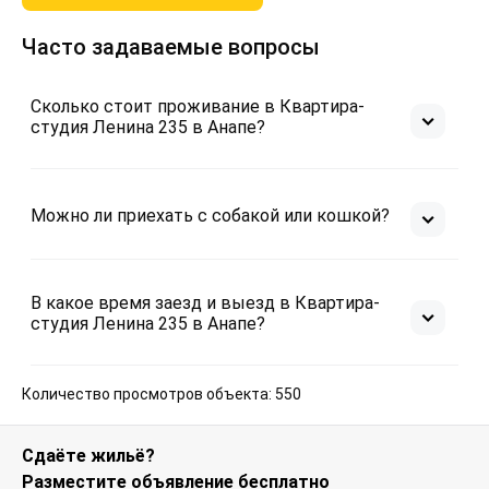
-все виды курения
-вечеринки, а также шум после 23:00
Часто задаваемые вопросы
-нетрезвое состояние
За нарушения предусмотрены
Сколько стоит проживание в Квартира-
студия Ленина 235 в Анапе?
Можно ли приехать с собакой или кошкой?
В какое время заезд и выезд в Квартира-
студия Ленина 235 в Анапе?
Количество просмотров объекта: 550
Сдаёте жильё?
Разместите объявление бесплатно