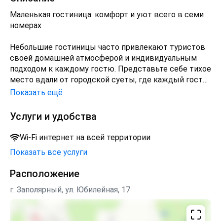
Маленькая гостиница: комфорт и уют всего в семи
номерах
Небольшие гостиницы часто привлекают туристов
своей домашней атмосферой и индивидуальным
подходом к каждому гостю. Представьте себе тихое
место вдали от городской суеты, где каждый гость
чувствует себя особенным. Именно такой является
Показать ещё
наша маленькая гостиница, расположенная в
живописном уголке города.
Услуги и удобства
Всего семь номеров предлагают своим гостям
Wi-Fi интернет на всей территории
максимальный уровень комфорта. Каждый номер
Показать все услуги
оборудован собственной ванной комнатой с
душевой кабиной, туалетом. В каждом номере есть
Расположение
телевизор и доступ к высокоскоростному Wi-Fi.
Здесь вы сможете отдохнуть после насыщенного
г. Заполярный, ул. Юбилейная, 17
дня прогулок , насладиться тишиной и покоем,
который дарит маленькое гостеприимное
пространство.