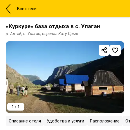
Все отели
«Куркуре» база отдыха в с. Улаган
р. Алтай, с. Улаган, перевал Кату-Ярык
1 / 1
Описание отеля
Удобства и услуги
Расположение
О