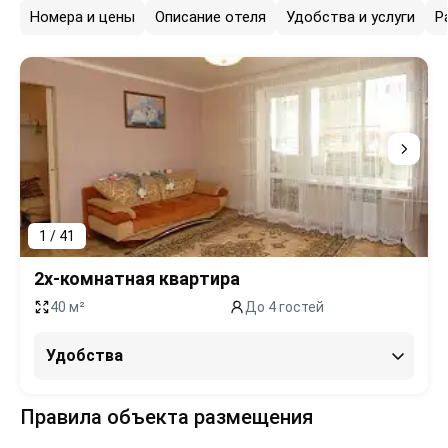
Номера и цены
Описание отеля
Удобства и услуги
Р
1 / 41
2х-комнатная квартира
40 м²
До 4 гостей
Удобства
Правила объекта размещения