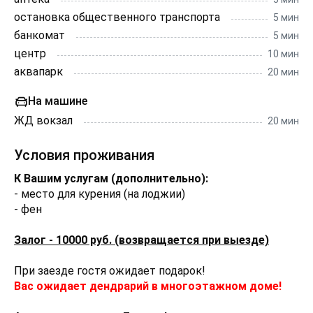
ДЕПОЗИТ: При заезде вносится депозит в сумме
остановка общественного транспорта
5 мин
10000 рублей на случай порчи имущества.
банкомат
5 мин
Возвращается Вам на карту, после отъезда, в
центр
10 мин
течении нескольких часов, но не более суток,
аквапарк
20 мин
соблюдении правил проживания указанных в
договоре.
На машине
ЖД вокзал
20 мин
В стоимость проживания не включена уборка после
выезда. Оплачивается гостями дополнительно - 2000
Условия проживания
руб
Добавляйте нас в избранное, чтоб потом не искать.
К Вашим услугам (дополнительно):
- место для курения (на лоджии)
- фен
Залог - 10000 руб. (возвращается при выезде)
При заезде гостя ожидает подарок!
Вас ожидает дендрарий в многоэтажном доме!