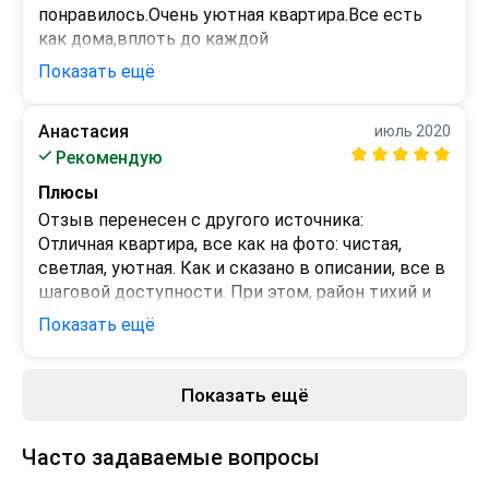
понравилось.Очень уютная квартира.Все есть 
как дома,вплоть до каждой 
мелочи.Чистенько.Чувствовали себя как 
Показать ещё
дома,даже не хотелось уезжать.Дети были в 
восторге.Хочу отметить удобное 
Анастасия
июль 2020
расположние.До пляжа рядом.Рынок близко.В 
Минусы
Рекомендую
этом доме Магнит и напротив 
нет
Пятерочка,аптеки,парикмахерская,останочка 
Плюсы
если нужно уехать в другую часть 
Отзыв перенесен с другого источника:

города.Наталья очень 
Отличная квартира, все как на фото: чистая, 
приветливая,отзывчивая..откликается на любую 
светлая, уютная. Как и сказано в описании, все в 
просьбу,это тоже очень порадовало.Так что если 
шаговой доступности. При этом, район тихий и 
приедим,то обязательно к ней
спокойный. Хозяйка всегда была на связи. 
Показать ещё
Рекомендую.
Минусы
Показать ещё
нет
Часто задаваемые вопросы