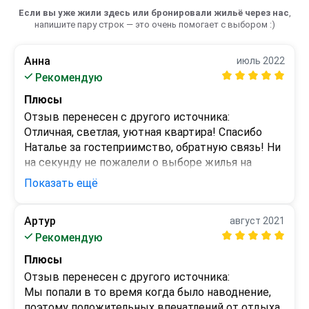
Если вы уже жили здесь или бронировали жильё через нас
,
напишите пару строк — это очень помогает с выбором :)
Анна
июль 2022
Рекомендую
Плюсы
Отзыв перенесен с другого источника:

Отличная, светлая, уютная квартира! Спасибо 
Наталье за гостеприимство, обратную связь! Ни 
на секунду не пожалели о выборе жилья на 
время отдыха, спасибо!
Показать ещё
Минусы
нет
Артур
август 2021
Рекомендую
Плюсы
Отзыв перенесен с другого источника:

Мы попали в то время когда было наводнение, 
поэтому положительных впечатлений от отдыха 