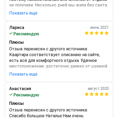
не получили. Несколько дней мы жили без света, 
что также было не комфортно. Сама квартира в 
Показать ещё
принципе, не плохая. Есть лифт, рядом несколько 
магазинов, аптека.
Лариса
июнь 2021
Минусы
Рекомендую
нет
Плюсы
Отзыв перенесен с другого источника:

Квартира соответствует описанию на сайте, 
есть всё для комфортного отдыха. Удачное 
местоположение: достаточно далеко от шумной 
набережной, возле дома остановка-легко 
Показать ещё
добраться до Сукко и Утриша, магазины, до 
песчаного пляжа пешком неспеша 15 минут, до 
Анастасия
август 2020
площади и фонтанов - 20 минут, до Высокого 
Минусы
Рекомендую
берега - 40-45 минут. Хозяйка всегда на связи, 
нет
приветливая, корректная и доброжелательная.
Плюсы
Отзыв перенесен с другого источника:

Спасибо большое Наталье.Нам очень 