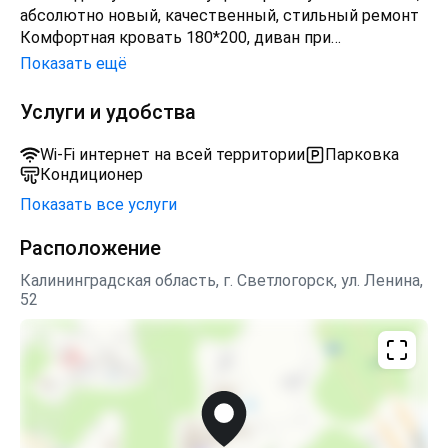
абсолютно новый, качественный, стильный ремонт
Комфортная кровать 180*200, диван при
необходимости раскладывается. Есть Кондиционер.
Показать ещё
Уютная кухня. Этот Апартамент самый большой по
площади в гостинице Kristall. Есть зона Spa, на
Услуги и удобства
посещение 25% скидка
Wi-Fi интернет на всей территории
Парковка
Кондиционер
Показать все услуги
Расположение
Калининградская область, г. Светлогорск, ул. Ленина,
52