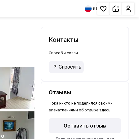
Сдать жи
Личн
RU
Избранное
Контакты
Способы связи
Спросить
Отзывы
Пока никто не поделился своими
впечатлениями об отдыхе здесь
Оставить отзыв
0
то
Если вы уже жили здесь или