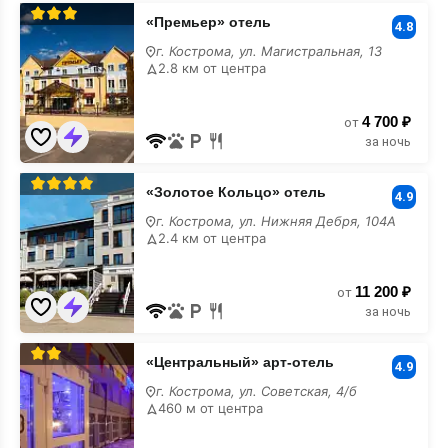
«Премьер»
«Премьер» отель
отель
4.8
г. Кострома, ул. Магистральная, 13
2.8 км от центра
4 700 ₽
от
за ночь
«Золотое
«Золотое Кольцо» отель
Кольцо»
4.9
отель
г. Кострома, ул. Нижняя Дебря, 104А
2.4 км от центра
11 200 ₽
от
за ночь
«Центральный»
«Центральный» арт-отель
арт-
4.9
отель
г. Кострома, ул. Советская, 4/б
460 м от центра