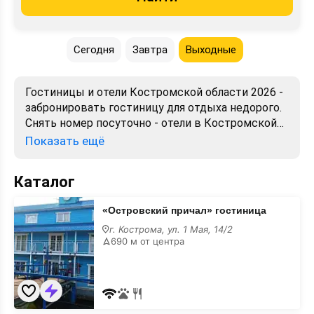
Сегодня
Завтра
Выходные
Гостиницы и отели Костромской области 2026 -
забронировать гостиницу для отдыха недорого.
Снять номер посуточно - отели в Костромской
области. Лучшие цены, отзывы, фото, карта,
Показать ещё
телефоны, адреса. Аренда без посредников.
Официальный сайт, большой выбор.
Каталог
«Островский
«Островский причал» гостиница
причал»
гостиница
г. Кострома, ул. 1 Мая, 14/2
690 м от центра