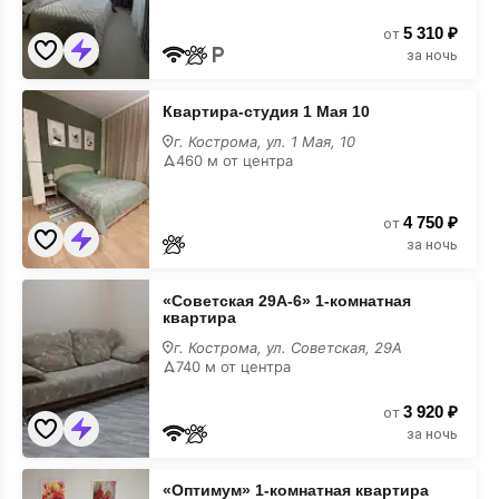
16
5 310 ₽
от
за ночь
Квартира-
Квартира-студия 1 Мая 10
студия
1
г. Кострома, ул. 1 Мая, 10
Мая
460 м от центра
10
4 750 ₽
от
за ночь
«Советская
«Советская 29А-6» 1-комнатная
29А-6»
квартира
1-
комнатная
г. Кострома, ул. Советская, 29А
квартира
740 м от центра
3 920 ₽
от
за ночь
«Оптимум»
«Оптимум» 1-комнатная квартира
1-