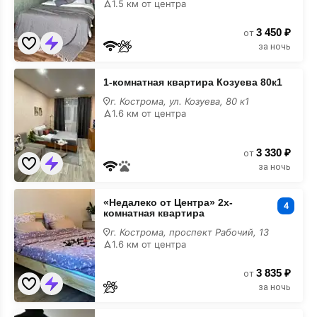
1.5 км от центра
3 450 ₽
от
за ночь
1-
1-комнатная квартира Козуева 80к1
комнатная
квартира
г. Кострома, ул. Козуева, 80 к1
Козуева
1.6 км от центра
80к1
3 330 ₽
от
за ночь
«Недалеко
«Недалеко от Центра» 2х-
от
4
комнатная квартира
Центра»
2х-
г. Кострома, проспект Рабочий, 13
комнатная
1.6 км от центра
квартира
3 835 ₽
от
за ночь
«Советская