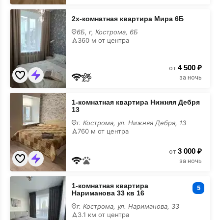
2х-
2х-комнатная квартира Мира 6Б
комнатная
квартира
6Б, г, Кострома, 6Б
Мира
360 м от центра
6Б
4 500 ₽
от
за ночь
1-
1-комнатная квартира Нижняя Дебря
комнатная
13
квартира
Нижняя
г. Кострома, ул. Нижняя Дебря, 13
Дебря
760 м от центра
13
3 000 ₽
от
за ночь
1-
1-комнатная квартира
комнатная
5
Нариманова 33 кв 16
квартира
Нариманова
г. Кострома, ул. Нариманова, 33
33
3.1 км от центра
кв