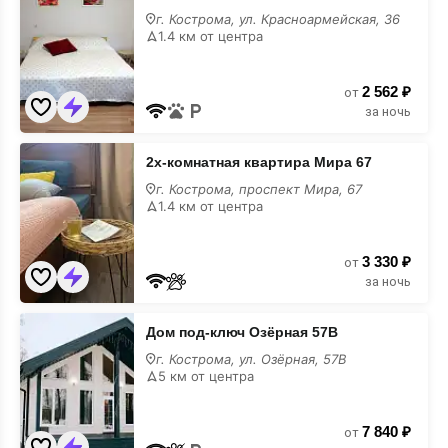
комнатная
г. Кострома, ул. Красноармейская, 36
квартира
1.4 км от центра
2 562 ₽
от
за ночь
2х-
2х-комнатная квартира Мира 67
комнатная
квартира
г. Кострома, проспект Мира, 67
Мира
1.4 км от центра
67
3 330 ₽
от
за ночь
Дом
Дом под-ключ Озёрная 57В
под-
ключ
г. Кострома, ул. Озёрная, 57В
Озёрная
5 км от центра
57В
7 840 ₽
от