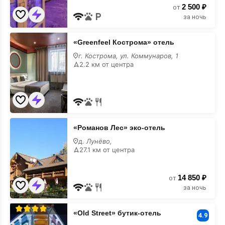
2 500 ₽
от
за ночь
«Greenfeel
«Greenfeel Кострома» отель
Кострома»
отель
г. Кострома, ул. Коммунаров, 1
2.2 км от центра
«Романов
«Романов Лес» эко-отель
Лес»
эко-
д. Лунёво,
отель
27.1 км от центра
14 850 ₽
от
за ночь
«Old
«Old Street» бутик-отель
Street»
4.9
бутик-