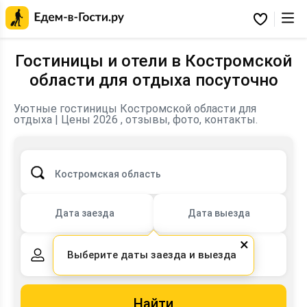
Главная
страница
Избранное
Едем-
в-
Гости.ру
Гостиницы и отели в Костромской
области для отдыха посуточно
Уютные гостиницы Костромской области для
Бронирование отелей для отдыха, командировки или
отдыха | Цены 2026 , отзывы, фото, контакты.
ночлега на сайте edem-v-gosti.ru.
Костромская область
Дата заезда
Дата выезда
×
Выберите даты заезда и выезда
2 взрослых,
0 детей
Найти