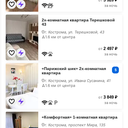
от
за ночь
2х-
2х-комнатная квартира Терешковой
комнатная
43
квартира
Терешковой
г. Кострома, ул. Терешковой, 43
43
1.6 км от центра
2 497 ₽
от
за ночь
«Парижский
«Парижский шик» 2х-комнатная
шик»
5
квартира
2х-
комнатная
г. Кострома, ул. Ивана Сусанина, 41
квартира
1.6 км от центра
3 849 ₽
от
за ночь
«Комфортная»
«Комфортная» 1-комнатная квартира
1-
комнатная
г. Кострома, проспект Мира, 135
квартира