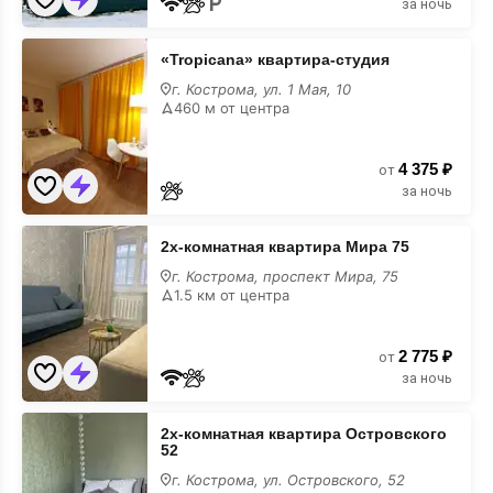
за ночь
«Tropicana»
«Tropicana» квартира-студия
квартира-
студия
г. Кострома, ул. 1 Мая, 10
460 м от центра
4 375 ₽
от
за ночь
2х-
2х-комнатная квартира Мира 75
комнатная
квартира
г. Кострома, проспект Мира, 75
Мира
1.5 км от центра
75
2 775 ₽
от
за ночь
2х-
2х-комнатная квартира Островского
комнатная
52
квартира
Островского
г. Кострома, ул. Островского, 52
52