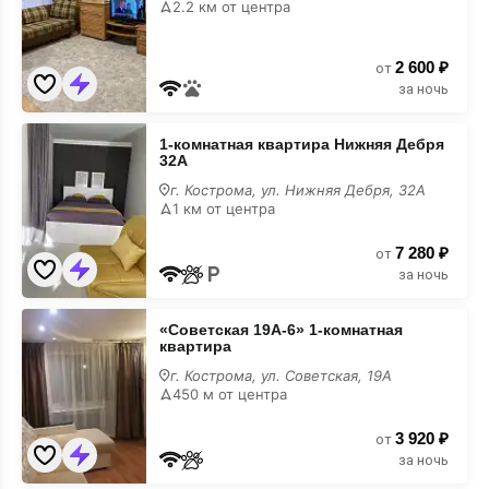
2.2 км от центра
2 600 ₽
от
за ночь
1-
1-комнатная квартира Нижняя Дебря
комнатная
32А
квартира
Нижняя
г. Кострома, ул. Нижняя Дебря, 32А
Дебря
1 км от центра
32А
7 280 ₽
от
за ночь
«Советская
«Советская 19А-6» 1-комнатная
19А-6»
квартира
1-
комнатная
г. Кострома, ул. Советская, 19А
квартира
450 м от центра
3 920 ₽
от
за ночь