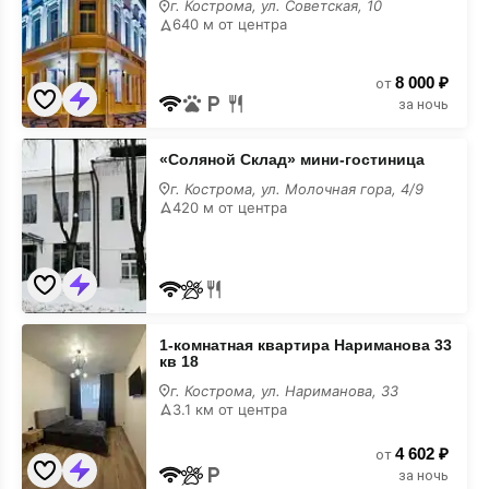
г. Кострома, ул. Советская, 10
отель
640 м от центра
8 000 ₽
от
за ночь
«Соляной
«Соляной Склад» мини-гостиница
Склад»
мини-
г. Кострома, ул. Молочная гора, 4/9
гостиница
420 м от центра
1-
1-комнатная квартира Нариманова 33
комнатная
кв 18
квартира
Нариманова
г. Кострома, ул. Нариманова, 33
33
3.1 км от центра
кв
18
4 602 ₽
от
за ночь