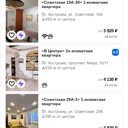
«Советская 19А-39» 1-комнатная
19А-39»
квартира
1-
комнатная
г. Кострома, ул. Советская, 19А
квартира
450 м от центра
3 920 ₽
от
за ночь
«В
«В Центре» 2х-комнатная
Центре»
4.5
квартира
2х-
комнатная
г. Кострома, проспект Мира, 10/11
квартира
530 м от центра
4 130 ₽
от
за ночь
«Советская
«Советская 29А-3» 1-комнатная
29А-3»
квартира
1-
комнатная
г. Кострома, ул. Советская, 29А
квартира
740 м от центра
3 920 ₽