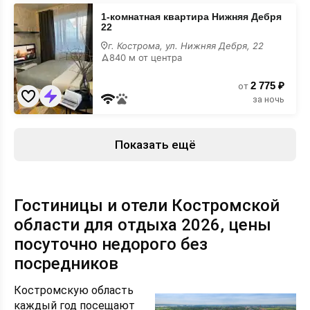
1-
1-комнатная квартира Нижняя Дебря
комнатная
22
квартира
Нижняя
г. Кострома, ул. Нижняя Дебря, 22
Дебря
840 м от центра
22
2 775 ₽
от
за ночь
Показать ещё
Гостиницы и отели Костромской
области для отдыха 2026, цены
посуточно недорого без
посредников
Костромскую область
каждый год посещают