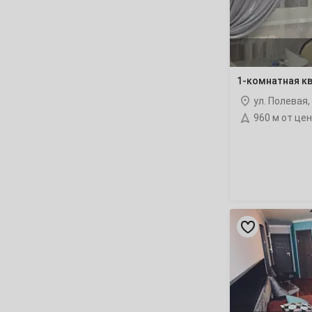
Март
1
2
3
4
5
6
8
9
10
11
12
13
1-комнатная кв
15
16
17
18
19
20
ул. Полевая,
960 м от це
22
23
24
25
26
27
29
30
31
Апрель
1
2
3
«Мёд»
отель
5
6
7
8
9
10
12
13
14
15
16
17
19
20
21
22
23
24