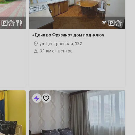
ключ
«Дача во Фрязино» дом под-ключ
ул. Центральная,
122
3.1 км от центра
1-
комнатная
квартира
Горького
8