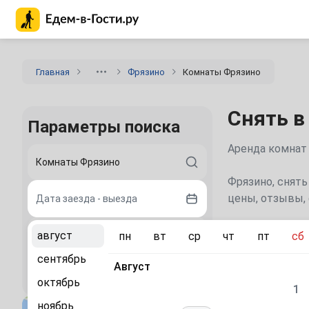
Главная страница Едем-в-Гости.ру
Главная
Фрязино
Комнаты Фрязино
Снять в
Параметры поиска
Аренда комнат 
Фрязино, снять
цены, отзывы, 
Дата заезда - выезда
Места дл
август
пн
вт
ср
чт
пт
сб
2 гостя
сентябрь
Москва
Август
(1 083 
Найти
октябрь
1
Бронницы
(11
ноябрь