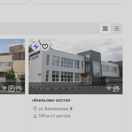
Голицыно
(23 отеля)
Долгопрудный
(57 отелей)
«Апельсин»
Егорьевск
(23 отеля)
хостел
Звенигород
(71 отель)
Икша
Картмазово
(8 отелей)
«Апельсин» хостел
Коломна
(17 отелей)
ул. Вокзальная,
8
590 м от центра
Красногорск
(100 отелей)