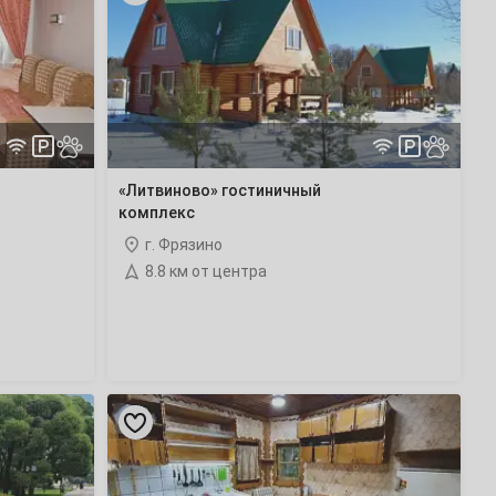
комплекс
«Литвиново» гостиничный
комплекс
г. Фрязино
8.8 км от центра
«Дача
во
Фрязино»
дом
под-