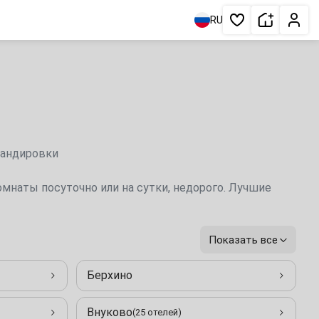
Сдать жи
Личн
RU
Избранное
мандировки
омнаты посуточно или на сутки, недорого. Лучшие
Показать все
Берхино
Внуково
(25 отелей)