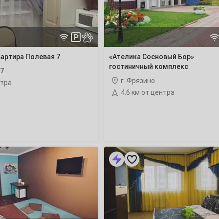
7
14
артира Полевая 7
«Ателика Сосновый Бор»
21
гостиничный комплекс
7
г. Фрязино
нтра
28
4.6 км от центра
4
1-
комнатная
11
квартира
Горького
2
18
25