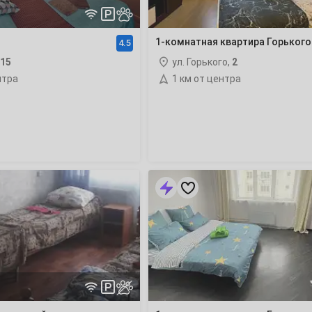
1-комнатная квартира Горького
4.5
15
ул. Горького,
2
2
нтра
1 км от центра
9
16
23
1-
комнатная
квартира
30
Горького
6
6