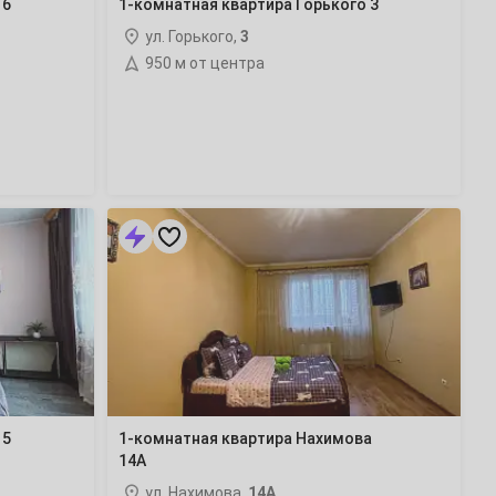
 6
1-комнатная квартира Горького 3
ул. Горького,
3
950 м от центра
1-
комнатная
квартира
Нахимова
14А
 5
1-комнатная квартира Нахимова
14А
ул. Нахимова,
14А