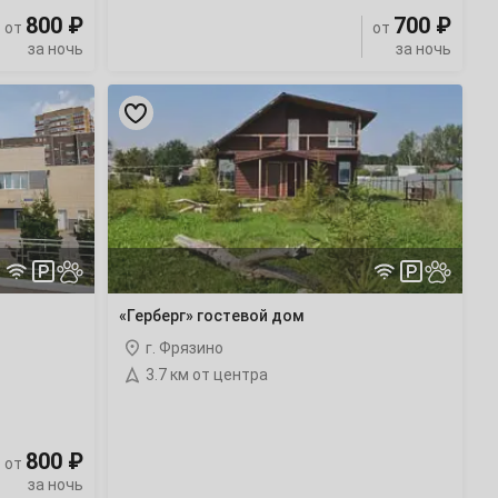
Лобня
(42 отеля)
800 ₽
700 ₽
от
от
за ночь
за ночь
Луховицы
(15 отелей)
«Герберг»
гостевой
Московский
(24 отеля)
дом
Нахабино
(27 отелей)
Орехово-Зуево
(14 отелей)
Пересвет
«Герберг» гостевой дом
г. Фрязино
Раменское
(21 отель)
3.7 км от центра
Сергиев Посад
(16 отелей)
800 ₽
от
Сорочаны
(18 отелей)
за ночь