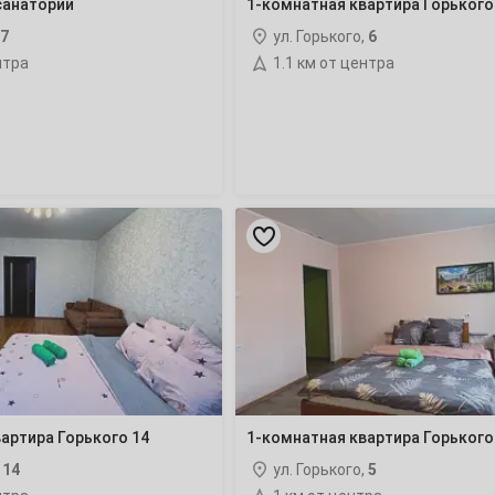
санаторий
1-комнатная квартира Горького
13
7
ул. Горького,
6
20
нтра
1.1 км от центра
27
1-
комнатная
4
квартира
Горького
11
5
18
25
артира Горького 14
1-комнатная квартира Горького
,
14
ул. Горького,
5