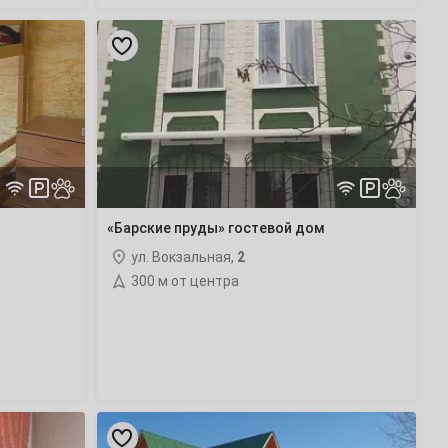
«Барские
Талдом
(10 отелей)
пруды»
гостевой
дом
Царёво
(2 отеля)
Шаховская
(7 отелей)
Щербинка
(17 отелей)
«Барские пруды» гостевой дом
ул. Вокзальная,
2
300 м от центра
«Литвиново»
гостиничный