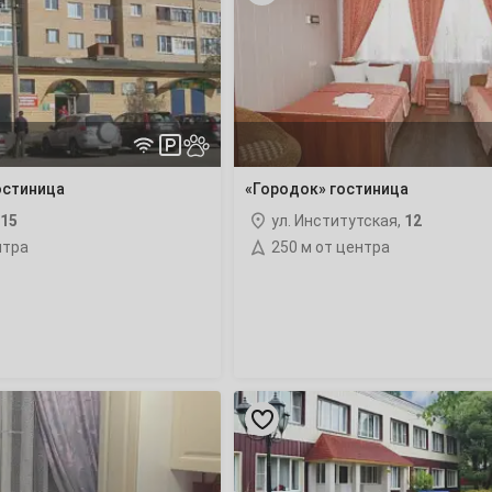
3
10
17
24
остиница
«Городок» гостиница
15
ул. Институтская,
12
31
нтра
250 м от центра
7
14
«Ателика
21
Сосновый
Бор»
28
гостиничный
комплекс