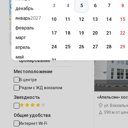
3
4
5
6
7
8
декабрь
Каталог
Волоколамск
январь
2027
10
11
12
13
14
15
Григорчиков
Надежный
февраль
17
18
19
20
21
22
Посмотреть на карте
март
«Апельсин»
Домодедово
хостел
24
25
26
27
28
29
апрель
Быстрое
Жуковский
май
(2
31
бронирование
июнь
Сентябрь
Зеленоград
Местоположение
(4
июль
1
2
3
4
5
В центре
август
Истра
(64 отеля
Рядом с ЖД вокзалом
7
8
9
10
11
12
сентябрь
Звездность
«Апельсин» хо
Кашира
(1 отел
октябрь
ул. Вокзаль
14
15
16
17
18
19
590 м от це
ноябрь
Общие удобства
Королев
(38 от
21
22
23
24
25
26
Интернет Wi-Fi
декабрь