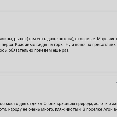
11
18
25
азины, рынок(там есть даже аптека), столовые. Море чист
пирса. Красивые виды на горы. Ну и конечно приветливые
сь, обязательно приедем ещё раз.
1
 отдыха в РФ, их как таковых нет. Гораздо лучше чем в з
8
Ф я понимаю, а вот остальное всё "наше море" как-то нет. 
с другом здороваются, желают доброго утра, приятного апп
15
всё радом, магазины в 3 минутах ходьбы. Никто не устаёт
 это важно... Ну да, хотел написать минусы, а тут плюсы. Н
22
пятёрочка и недорогие столовые в трёх минутах ходьбы, та
ритории отеля своя столовая где сам приготовить можешь 
ное место для отдыха. Очень красивая природа, золотые за
умал что так понравится...))
29
ота, народу не очень много, пляж чистый. В поселке Агой в