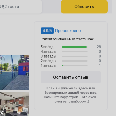
2 гостя
Обновить
4.9/5
Превосходно
Рейтинг основанный на 29 отзывах
5 звёзд
28
4 звёзды
0
3 звёзды
0
2 звёзды
0
1 звезда
1
Оставить отзыв
Если вы уже жили здесь или
бронировали жильё через нас
,
напишите пару строк — это очень
помогает с выбором :)
5
то