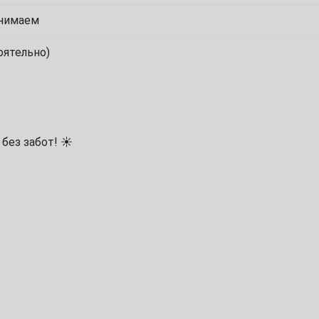
7
инимаем
14
оятельно)
21
28
без забот! ☀️
7
14
21
28
ьником;