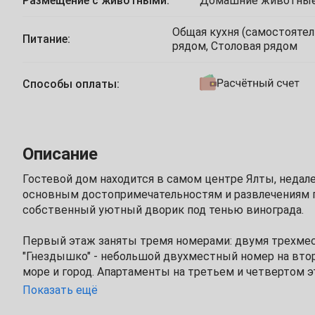
Размещение с животными:
Домашние животные
1
2
3
Общая кухня (самостоятель
Питание:
рядом, Столовая рядом
5
6
7
8
9
10
Способы оплаты:
12
13
14
15
16
17
19
20
21
22
23
24
Описание
26
27
28
29
30
Май
Гостевой дом находится в самом центре Ялты, недал
основным достопримечательностям и развлечениям г
1
собственный уютный дворик под тенью винограда.
3
4
5
6
7
8
Первый этаж заняты тремя номерами: двумя трехме
"Гнездышко" - небольшой двухместный номер на втор
10
11
12
13
14
15
море и город. Апартаменты на третьем и четвертом э
отдельные спальни, с террасой на третьем этаже и б
Показать ещё
17
18
19
20
21
22