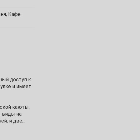
хня, Кафе
ный доступ к
улке и имеет
ской каюты.
е виды на
ей, и две