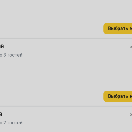
1
Выбрать э
8
ый
о
15
о 3 гостей
22
29
Выбрать э
й
6
о
о 2 гостей
13