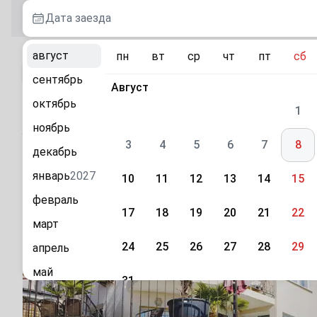
Дата заезда
август
пн
вт
ср
чт
пт
сб
К каталогу
сентябрь
Август
октябрь
«Клименко Хаус» гостевой дом в Ялте
1
ноябрь
р. Крым, г. Ялта, ул. Данченко, 4
3
4
5
6
7
8
декабрь
январь
2027
10
11
12
13
14
15
февраль
17
18
19
20
21
22
март
24
25
26
27
28
29
апрель
май
31
июнь
Сентябрь