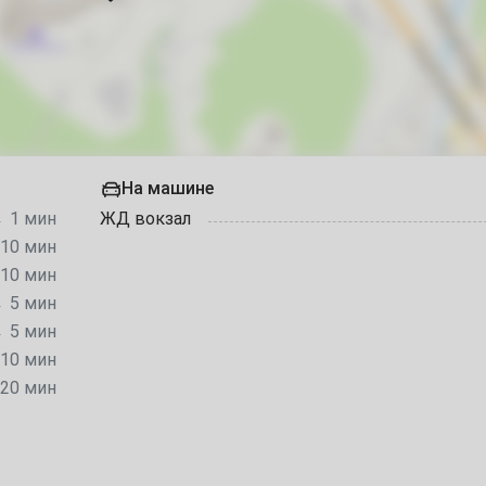
запрещено курить
11
запрещено шуметь после 23-00
18
25
На машине
1 мин
ЖД вокзал
1
10 мин
10 мин
8
5 мин
5 мин
15
10 мин
22
20 мин
29