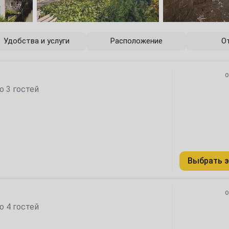
6
13
Удобства и услуги
Расположение
О
20
о
27
о 3 гостей
4
Выбрать э
11
18
о
о 4 гостей
25