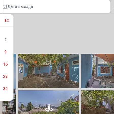
Дата выезда
вс
2
9
16
23
30