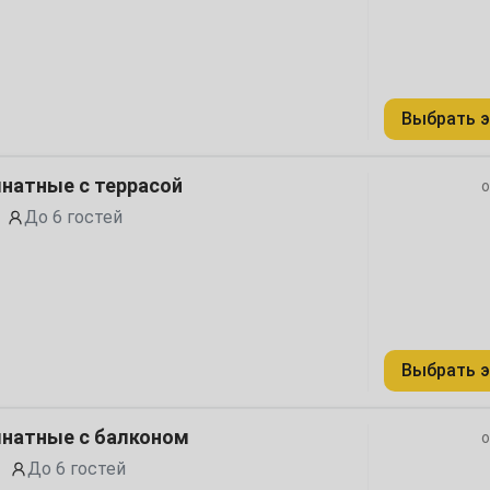
20
27
Выбрать э
натные с террасой
о
До 6 гостей
3
10
17
Выбрать э
24
31
мнатные с балконом
о
До 6 гостей