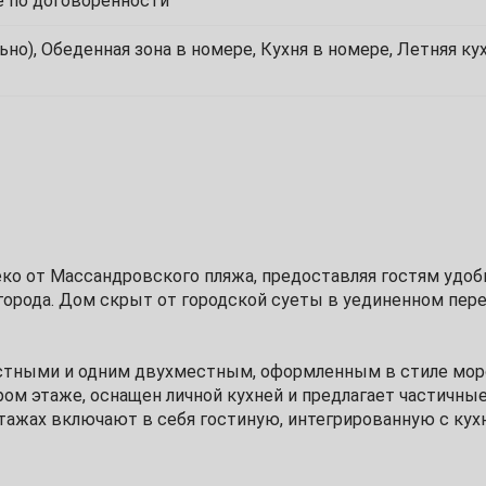
 по договоренности
4
но), Обеденная зона в номере, Кухня в номере, Летняя ку
11
18
25
еко от Массандровского пляжа, предоставляя гостям удоб
орода. Дом скрыт от городской суеты в уединенном пере
2
9
стными и одним двухместным, оформленным в стиле мор
ом этаже, оснащен личной кухней и предлагает частичны
16
тажах включают в себя гостиную, интегрированную с кухн
алконом на четвертом.
23