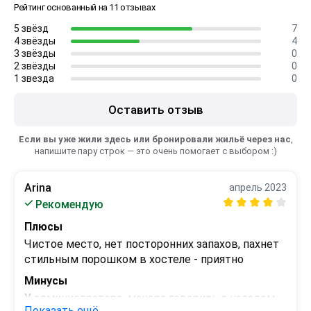
Рейтинг основанный на 11 отзывах
5 звёзд
7
4 звёзды
4
3 звёзды
0
2 звёзды
0
1 звезда
0
Оставить отзыв
Если вы уже жили здесь или бронировали жильё через нас
,
напишите пару строк — это очень помогает с выбором :)
Arina
апрель 2023
Рекомендую
Плюсы
Чистое место, нет посторонних запахов, пахнет 
стильным порошком в хостеле - приятно
Минусы
У администратора  манера говорить с наездом, 
Показать ещё