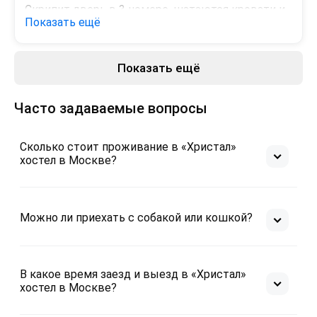
Скрипит дверь в 3 номере, шатаются кровати и 
Показать ещё
близко стоят, есть место, чтобы их немного 
отодвинуть. Большой поток людей на такую 
кухню и туалеты. Шкаф под ключ можно только 
Показать ещё
купить, может не быть в наличии.
Часто задаваемые вопросы
Сколько стоит проживание в «Христал»
хостел в Москве?
Можно ли приехать с собакой или кошкой?
В какое время заезд и выезд в «Христал»
хостел в Москве?