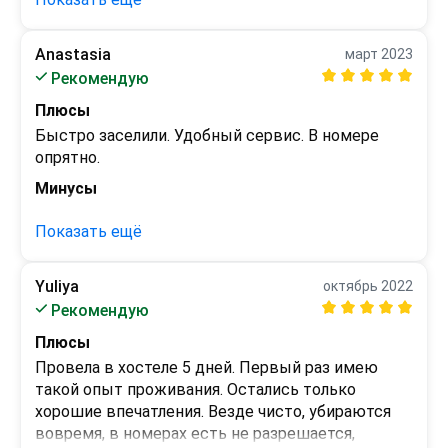
предполагаю, она не замечает, но это очень 
неприятно:( 

Anastasia
март 2023
Какая-то из соседок цокала на каждый шорох 
Рекомендую
это просто издевательство:(

Плюсы
Обувь некуда ставить - и все стоит в комнате:(

Быстро заселили. Удобный сервис. В номере 
Все скрипит, беруш не дают. А я свои потеряла. 
опрятно.
Шумно

Минусы
-
Все настроение испортилось, не выспалась :(
Показать ещё
Yuliya
октябрь 2022
Рекомендую
Плюсы
Провела в хостеле 5 дней. Первый раз имею 
такой опыт проживания. Остались только 
хорошие впечатления. Везде чисто, убираются 
вовремя, в номерах есть не разрешается, 