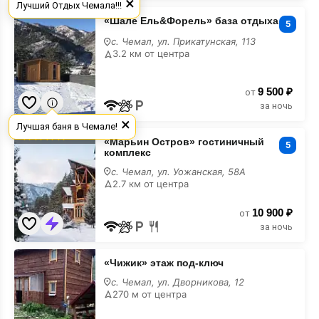
×
Лучший Отдых Чемала!!!
«Шале
«Шале Ель&Форель» база отдыха
Ель&Форель»
5
база
с. Чемал, ул. Прикатунская, 113
отдыха
3.2 км от центра
9 500 ₽
от
за ночь
×
Лучшая баня в Чемале!
«Марьин
«Марьин Остров» гостиничный
Остров»
5
комплекс
гостиничный
комплекс
с. Чемал, ул. Уожанская, 58А
2.7 км от центра
10 900 ₽
от
за ночь
«Чижик»
«Чижик» этаж под-ключ
этаж
под-
с. Чемал, ул. Дворникова, 12
ключ
270 м от центра