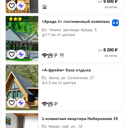
9 600 ₽
от
за ночь
«Ареда
«Ареда 1» гостиничный комплекс
1»
4.8
гостиничный
с. Чемал, урочище Ареда, 5,
комплекс
7.7 км от центра
8 200 ₽
от
за ночь
«А-
«А-фрейм» база отдыха
фрейм»
база
с. Аюла, ул. Солнечная, 27
отдыха
4.5 км от центра
1-
1-комнатная квартира Набережная 19
комнатная
квартира
с.Чемал, наб. ул., 19