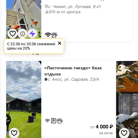
гостевой
с. Чемал, ул. Луговая, 8 к1
дом
910 м от центра
×
С 22.06 по 30.06 снижение
цены на 20%
Рекомендуемые
«Ласточкино
«Forest
«Ласточкино гнездо» база
гнездо»
Green»
база
гостинич
отдыха
отдыха
комплекс
с. Анос, ул. Садовая, 23/А
4 000 ₽
от
за ночь