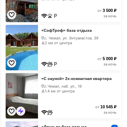
3 500 ₽
от
за ночь
«СофТроф»
«СофТроф» база отдыха
база
отдыха
с. Чемал, ул. Энтузиастов, 39
2 км от центра
5 000 ₽
от
за ночь
«С
«С сауной» 2х-комнатная квартира
сауной»
2х-
с.Чемал, наб. ул., 19
комнатная
1.4 км от центра
квартира
10 545 ₽
от
за ночь
«Друзья»
«Друзья» база отдыха