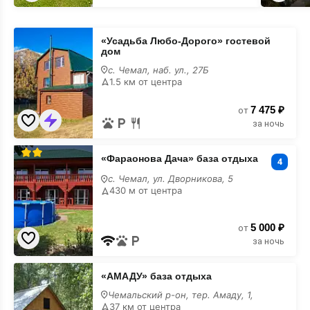
«Усадьба
«Усадьба Любо-Дорого» гостевой
Любо-
дом
Дорого»
гостевой
с. Чемал, наб. ул., 27Б
дом
1.5 км от центра
7 475 ₽
от
за ночь
«Фараонова
«Фараонова Дача» база отдыха
Дача»
4
база
с. Чемал, ул. Дворникова, 5
отдыха
430 м от центра
5 000 ₽
от
за ночь
«АМАДУ»
«АМАДУ» база отдыха
база
отдыха
Чемальский р-он, тер. Амаду, 1,
37 км от центра