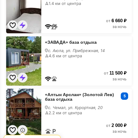
Набережная
1.4 км от центра
19
6 660 ₽
от
за ночь
«ЗАВАДА»
«ЗАВАДА» база отдыха
база
отдыха
с. Аюла, ул. Прибрежная, 14
4.6 км от центра
11 500 ₽
от
за ночь
«Алтын
«Алтын Арслан» (Золотой Лев)
Арслан»
5
база отдыха
(Золотой
Лев)
с. Чемал, ул. Курортная, 20
база
2.2 км от центра
отдыха
2 000 ₽
от
за ночь