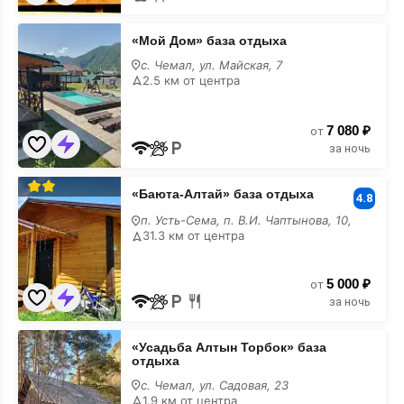
«Мой
«Мой Дом» база отдыха
Дом»
база
с. Чемал, ул. Майская, 7
отдыха
2.5 км от центра
7 080 ₽
от
за ночь
«Баюта-
«Баюта-Алтай» база отдыха
Алтай»
4.8
база
п. Усть-Сема, п. В.И. Чаптынова, 10,
отдыха
31.3 км от центра
5 000 ₽
от
за ночь
«Усадьба
«Усадьба Алтын Торбок» база
Алтын
отдыха
Торбок»
база
с. Чемал, ул. Садовая, 23
отдыха
1.9 км от центра