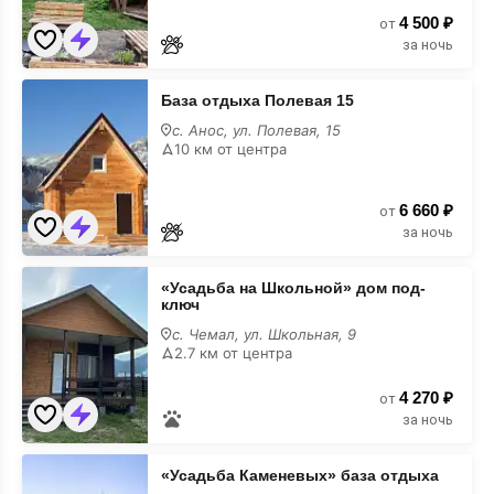
4 500 ₽
от
за ночь
База
База отдыха Полевая 15
отдыха
Полевая
с. Анос, ул. Полевая, 15
15
10 км от центра
6 660 ₽
от
за ночь
«Усадьба
«Усадьба на Школьной» дом под-
на
ключ
Школьной»
дом
с. Чемал, ул. Школьная, 9
под-
2.7 км от центра
ключ
4 270 ₽
от
за ночь
«Усадьба
«Усадьба Каменевых» база отдыха
Каменевых»