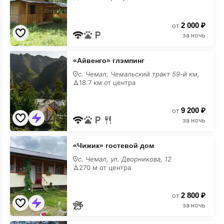
2 000 ₽
от
за ночь
«Айвенго»
«Айвенго» глэмпинг
глэмпинг
с. Чемал, Чемальский тракт 59-й км,
18.7 км от центра
9 200 ₽
от
за ночь
«Чижик»
«Чижик» гостевой дом
гостевой
дом
с. Чемал, ул. Дворникова, 12
270 м от центра
2 800 ₽
от
за ночь