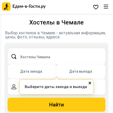
Главная
страница
Избранное
Едем-
в-
Гости.ру
Хостелы в Чемале
Выбор хостелов в Чемале - актуальная информация,
цены, фото, отзывы, адреса
Хостелы Чемала
Дата заезда
Дата выезда
×
Выберите даты заезда и выезда
2 взрослых,
0 детей
Найти