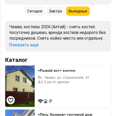
Сегодня
Завтра
Выходные
Чемал, хостелы 2026 (Алтай) - снять хостел
посуточно дешево, аренда хостела недорого без
посредников. Снять койко-место или отдельную
комнату в хостеле. Лучшие цены, отзывы, фото,
Показать ещё
карта.
Каталог
«Рыжий
«Рыжий кот» хостел
кот»
хостел
с. Чемал, ул. Строителей, 31
2.2 км от центра
«Пять
«Пять Холмов» гостевой дом
Холмов»