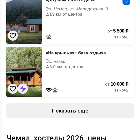
база
5
отдыха
п. Чемал, ул. Молодёжная, 9
1.9 км от центра
5 500 ₽
от
за ночь
«На
«На крыльях» база отдыха
крыльях»
база
с. Чемал,
отдыха
8.9 км от центра
10 000 ₽
от
за ночь
Показать ещё
Чемал, хостелы 2026, цены