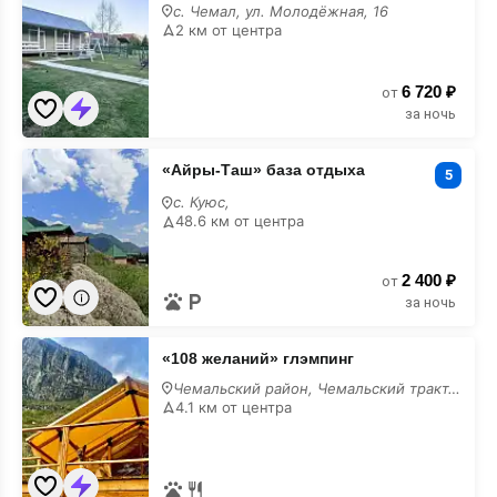
база
с. Чемал, ул. Молодёжная, 16
отдыха
2 км от центра
6 720 ₽
от
за ночь
«Айры-
«Айры-Таш» база отдыха
Таш»
5
база
c. Куюс,
отдыха
48.6 км от центра
2 400 ₽
от
за ночь
×
Уединенные домики у
«108
Катуни!
«108 желаний» глэмпинг
желаний»
глэмпинг
Чемальский район, Чемальский тракт, 41-й километр,
4.1 км от центра