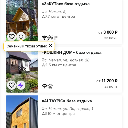
«ЗаКУТок»
«ЗаКУТок» база отдыха
база
отдыха
с. Чемал, 5,
7.7 км от центра
3 000 ₽
от
за ночь
×
Семейный тихий отдых!
«КОШКИН
«КОШКИН ДОМ» база отдыха
ДОМ»
база
с. Чемал, ул. Уютная, 38
отдыха
2.5 км от центра
11 200 ₽
от
за ночь
«ALTAYPIC»
«ALTAYPIC» база отдыха
база
отдыха
с. Чемал, ул. Подгорная, 1
510 м от центра