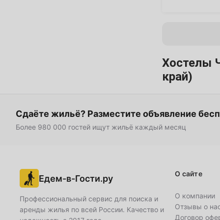
7
8
9
10
11
12
14
15
16
17
18
19
21
22
23
24
25
26
Хостелы Ч
край)
28
29
30
Июль
1
2
3
Сдаёте жильё? Разместите объявление бес
Более 980 000 гостей ищут жильё каждый месяц
5
6
7
8
9
10
12
13
14
15
16
17
О сайте
19
20
21
22
23
24
Едем-в-Гости.ру
О компании
Профессиональный сервис для поиска и
26
27
28
29
30
31
Отзывы о на
аренды жилья по всей России. Качество и
Август
Договор офе