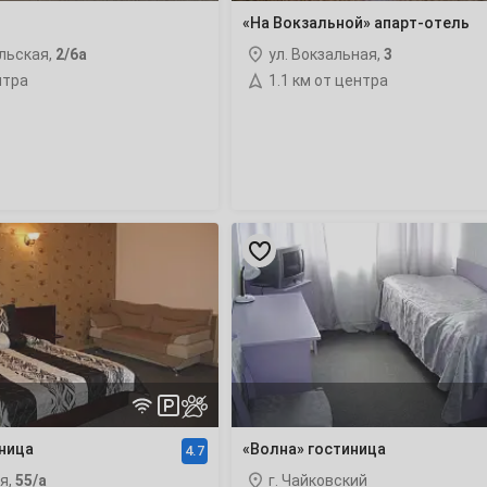
3
«На Вокзальной» апарт-отель
льская,
2/6а
ул. Вокзальная,
3
10
нтра
1.1 км от центра
17
24
31
«Волна»
гостиница
7
14
21
иница
«Волна» гостиница
28
4.7
я,
55/а
г. Чайковский