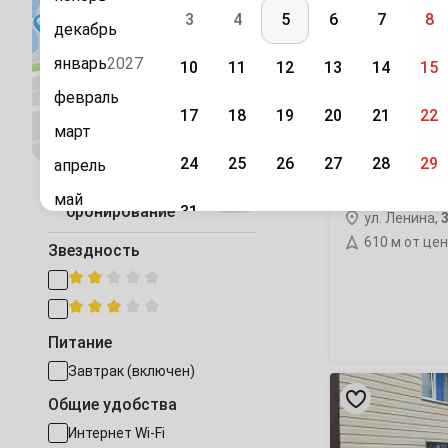
хостел
3
4
5
6
7
8
декабрь
январь
2027
10
11
12
13
14
15
февраль
17
18
19
20
21
22
Посмотреть на карте
март
24
25
26
27
28
29
апрель
«Лайк» хостел
Быстрое
май
31
бронирование
ул. Ленина,
июнь
610 м от це
Сентябрь
Звездность
июль
1
2
3
4
5
август
7
8
9
10
11
12
сентябрь
Питание
октябрь
Завтрак (включен)
14
15
16
17
18
19
«Королевский»
хостел
ноябрь
Общие удобства
21
22
23
24
25
26
Интернет Wi-Fi
декабрь