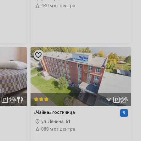
440 м от центра
«Чайка»
гостиница
«Чайка» гостиница
5
ул. Ленина,
61
880 м от центра