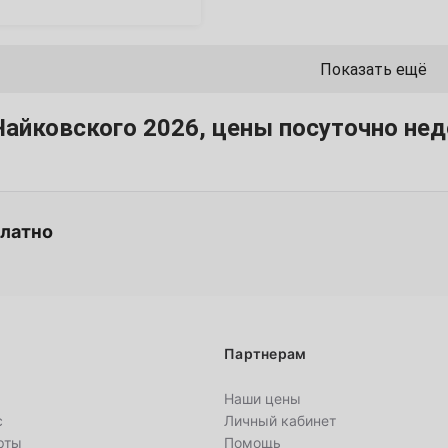
13
20
Показать ещё
27
айковского 2026, цены посуточно нед
4
платно
11
18
Партнерам
25
Наши цены
с
Личный кабинет
рты
Помощь