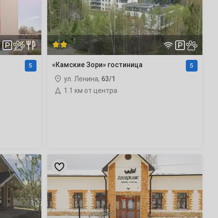
«Камские Зори» гостиница
5
5
ул. Ленина,
63/1
1.1 км от центра
«Дилижанс
на
Шлюзовой»
гостиница