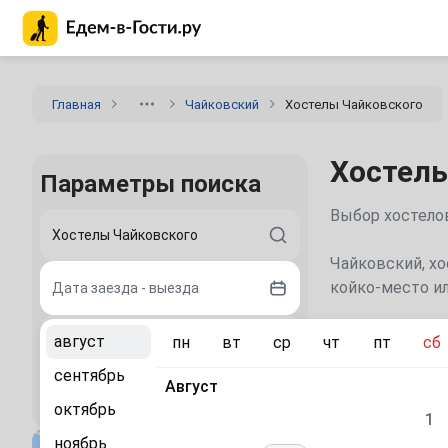
Главная страница Едем-в-Гости.ру
Главная
Чайковский
Хостелы Чайковского
Хостелы
Параметры поиска
Выбор хостелов
Чайковский, хо
койко-место ил
Дата заезда - выезда
Каталог
август
пн
вт
ср
чт
пт
сб
2 гостя
сентябрь
Август
Сравните
Найти
октябрь
1
«Лайк»
ноябрь