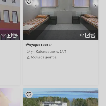
хостел
«Voyage» хостел
ул. Кабалевского,
24/1
650 м от центра
«Камские
Зори»
гостиница