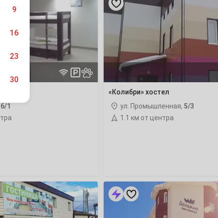
хостел
9
16
23
30
«Колибри» хостел
36/1
ул. Промышленная,
5/3
нтра
1.1 км от центра
6
13
20
«Дилижанс»
гостиница
27