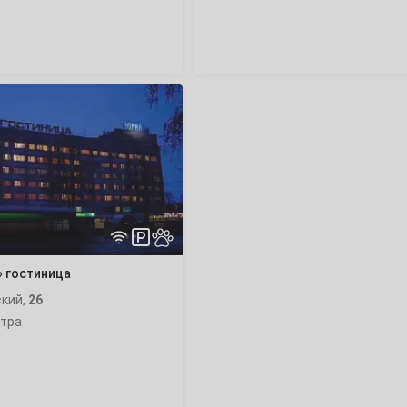
»
2
9
16
23
30
 гостиница
ский,
26
нтра
6