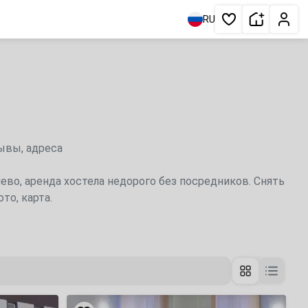
Сдать жи
Личн
RU
Избранное
ывы, адреса
ево, аренда хостела недорого без посредников. Снять
то, карта.
«Voyage»