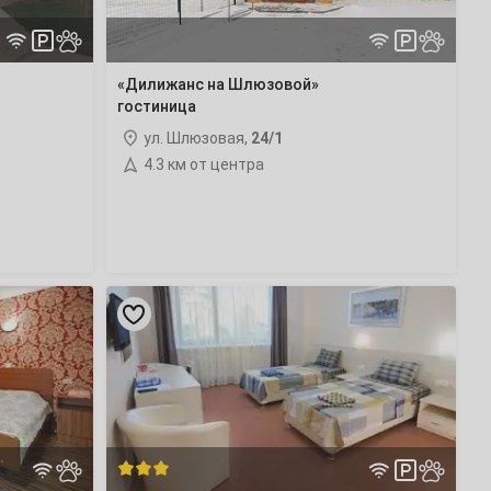
«Дилижанс на Шлюзовой»
гостиница
ул. Шлюзовая,
24/1
4.3 км от центра
«Федеральный
центр
подготовки
по
зимним
видам
спорта
Снежинка»
гостиница