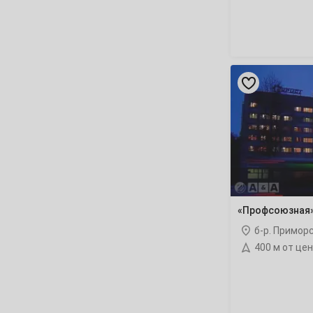
26
27
28
29
30
Май
«Профсоюзная
1
гостиница
3
4
5
6
7
8
10
11
12
13
14
15
17
18
19
20
21
22
24
25
26
27
28
29
«Профсоюзная»
б-р. Примор
31
400 м от це
Июнь
1
2
3
4
5