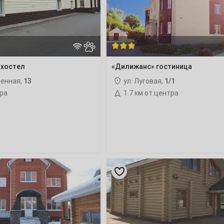
4
 хостел
«Дилижанс» гостиница
11
ленная,
13
ул. Луговая,
1/1
18
тра
1.7 км от центра
25
«Визит
на
1
Азина»
гостиница
8
15