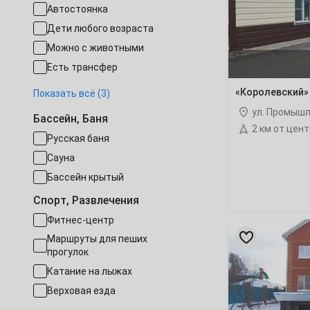
Автостоянка
28
29
30
январь
2028
Дети любого возраста
Октябрь
Можно с животными
1
2
3
Есть трансфер
Работает круглогодично
«Королевский»
5
6
7
8
9
10
Показать всё (3)
Конференц-зал
ул. Промыш
Бассейн, Баня
Семейные номера
12
13
14
15
16
17
2 км от цен
Русская баня
Сауна
19
20
21
22
23
24
Бассейн крытый
26
27
28
29
30
31
Спорт, Развлечения
Ноябрь
Фитнес-центр
«Визит»
гостиница
Маршруты для пеших
прогулок
Катание на лыжах
2
3
4
5
6
7
Верховая езда
9
10
11
12
13
14