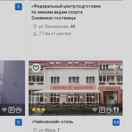
«Федеральный центр подготовки
5
по зимним видам спорта
Снежинка» гостиница
ул. Пионерская,
48
7.7 км от центра
«Чайковский»
отель
«Чайковский» отель
5
4.8
ул. Мира,
7