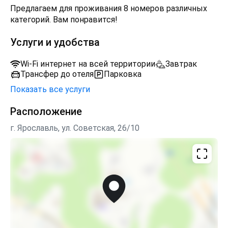
Предлагаем для проживания 8 номеров различных
являющимся объектом всемирного наследия
категорий. Вам понравится!
ЮНЕСКО.
Настоящей жемчужиной дома является камин. В
Услуги и удобства
холодное время года мы его топим, и наши гости
могут провести незабываемый вечер в уютной
Wi-Fi интернет на всей территории
Завтрак
обстановке.
Трансфер до отеля
Парковка
Показать все услуги
Расположение
г. Ярославль, ул. Советская, 26/10