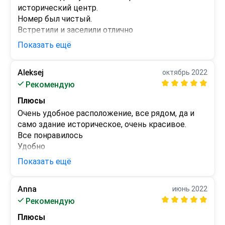
исторический центр.

Номер был чистый.

Встретили и заселили отлично
Показать ещё
Минусы
Жёсткие подушки. Застиранное бельё.
Aleksej
октябрь 2022
Рекомендую
Плюсы
Очень удобное расположение, все рядом, да и 
само здание историческое, очень красивое.

Все понравилось

Удобно

Никаких претензий

Показать ещё
Милый персонал))
Минусы
Anna
июнь 2022
Расположение, цена, завтрак
Рекомендую
Плюсы