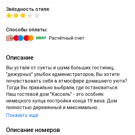
Звёздность отеля:
Способы оплаты:
Описание
Вы устали от суеты и шума больших гостиниц,
"дежурных" улыбок администраторов, Вы хотите
почувствовать себя в атмосфере домашнего уюта?
Тогда Вы правильно выбрали, где остановиться.
Наш гостевой дом "Кассель" - это особняк
немецкого купца постройки конца 19 века. Дом
полностью деревянный и максимально
восстановлен немецкими архитекторами.
Показать ещё
Наши отличительные особенности: удачное
расположение - мы находимся рядом с Красной
Описание номеров
площадью, в историческом центре города,