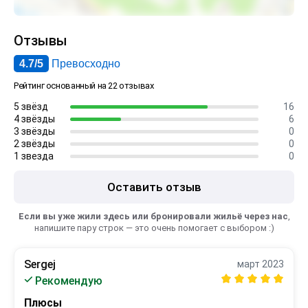
Отзывы
4.7/5
Превосходно
Рейтинг основанный на 22 отзывах
5 звёзд
16
4 звёзды
6
3 звёзды
0
2 звёзды
0
1 звезда
0
Оставить отзыв
Если вы уже жили здесь или бронировали жильё через нас
,
напишите пару строк — это очень помогает с выбором :)
Sergej
март 2023
Рекомендую
Плюсы