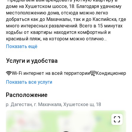
доме на Хушетском шоссе, 18. Благодаря удачному
местоположению дома, отсюда можно легко
добраться как до Махачкалы, так и до Каспийска, где
много интересных развлечений. Всего в 15 минутах
ходьбы от квартиры находится комфортный и
красивый пляж, на котором можно отлично
провести время на берегу Каспийского моря. Для
Показать ещё
удобства во внутреннем дворе имеется
парковочное место для вашего автомобиля, а также
Услуги и удобства
недорогое кафе с вкусной местной едой. Это
двухкомнатная квартира с современным ремонтом
Wi-Fi интернет на всей территории
Кондиционер
и мебелью. Она отлично обустроена и учитывает все
Показать все услуги
необходимые потребности путешественников, вне
зависимости от того, арендуют они квартиру для
Расположение
отдыха или для работы. Две комнаты, прихожая,
ванная. Комнаты просторные в приятных тонах и с
р. Дагестан, г. Махачкала, Хушетское ш, 18
хорошим освещением. В спальнях есть: двуспальная
/ раздельные кровати с новыми ортопедическими
матрасами и свежим постельным бельем,
одеялами.в спальнях на всех окнах шторы блэкаут,