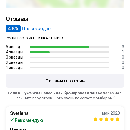
Отзывы
4.8/5
Превосходно
Рейтинг основанный на 4 отзывах
5 звёзд
3
4 звёзды
1
3 звёзды
0
2 звёзды
0
1 звезда
0
Оставить отзыв
Если вы уже жили здесь или бронировали жильё через нас
,
напишите пару строк — это очень помогает с выбором :)
Svetlana
май 2023
Рекомендую
Плюсы