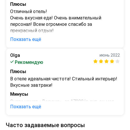
к каждому гостю. Особенно понравилось, что 
Плюсы
уезжать и уже хочется вернуться. Как 
отель предлагает всем постояльцам 
пожелание, хотелось бы чтобы спа центр 
Отличный отель!

воспользоваться бесплатными 
работал до 23:00, а не 22:00.
Очень вкусная еда! Очень внимательный 
электросамокатами
персонал! Всем огромное спасибо за 
прекрасный отдых!
Показать ещё
Минусы
 - 
Olga
июнь 2022
Рекомендую
Плюсы
В отеле идеальная чистота! Стильный интерьер! 
Вкусные завтраки!
Минусы
Сняли номер «Делюкс»., за 17000/в сут. он мог 
Показать ещё
бы быть попросторнее конечно…)) ну совсем 
малюсенький, балкона нет. 

На двоих нам положили один шампунь,один 
Часто задаваемые вопросы
кондиционер, гель для душа; одноразовых 