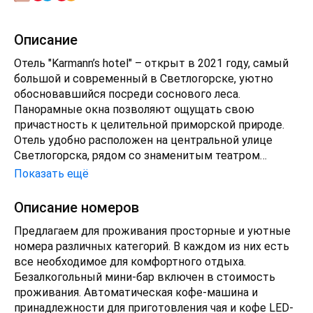
Описание
Отель "Karmann’s hotel" – открыт в 2021 году, самый
большой и современный в Светлогорске, уютно
обосновавшийся посреди соснового леса.
Панорамные окна позволяют ощущать свою
причастность к целительной приморской природе.
Отель удобно расположен на центральной улице
Светлогорска, рядом со знаменитым театром
Янтарь-Холл и Органным залом, в двух минутах
Показать ещё
ходьбы от светлогорского променада, приводящего
к пляжу. Помимо размещения в комфортабельных
Описание номеров
номерах различных категорий с современным
Предлагаем для проживания просторные и уютные
оснащением, отель предлагает ресторан
номера различных категорий. В каждом из них есть
современной здоровой кухни "Феликс Круль" с
все необходимое для комфортного отдыха.
элементами авантюризма. В основе меню лежат
Безалкогольный мини-бар включен в стоимость
блюда, приготовленные в уникальной угольной печи.
проживания. Автоматическая кофе-машина и
На крыше расположен панорамный бар "Höhe".Также,
принадлежности для приготовления чая и кофе LED-
имеются: два конференц-зала, тренажерный зал и