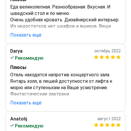
Еда великолепная. Разнообразная. Вкусная. И 
шведский стол и по меню.

Очень удобная кровать. Дизайнерский интерьер. 
Из недостатков нет шкафов и ящиков. Вещи 
разместить негде.

Показать ещё
Прекрасный клининг. Ежедневная не навязчивая 
и тщательная уборка.

Darya
октябрь 2022
Очень внимательный и приветливый персонал.
Минусы
Рекомендую
 - 
Плюсы
Отель находится напротив концертного зала 
Янтарь холл, в пешей доступности от лифта к 
морю или ступенькам на Ваше усмотрение.

Фантастические завтраки

Большой, красивый и уютный номер

Показать ещё
Уборка два раза в день

Отзывчивый и приветливый персонал, всегда с 
Anatolij
август 2022
улыбкой готов удовлетворить любую 
Минусы
Рекомендую
потребность клиентов. Индивидуальный подход 
Мне все безумно понравилось! Нам не хотелось 