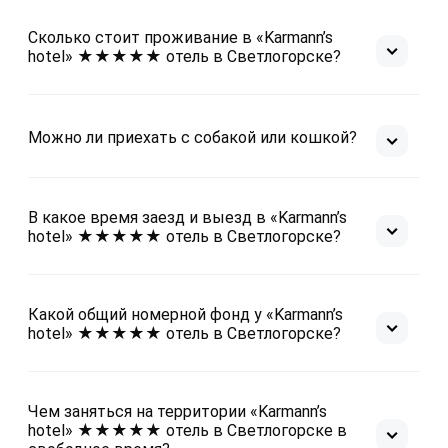
зубных щёток и паст не было…администратор 
сказала: «мы просто таким образом бережём 
Сколько стоит проживание в «Karmann’s
природу и используем меньше пластика»???? 
hotel» ★★★★★ отель в Светлогорске?
гениально придумали!
Можно ли приехать с собакой или кошкой?
В какое время заезд и выезд в «Karmann’s
hotel» ★★★★★ отель в Светлогорске?
Какой общий номерной фонд у «Karmann’s
hotel» ★★★★★ отель в Светлогорске?
Чем заняться на территории «Karmann’s
hotel» ★★★★★ отель в Светлогорске в