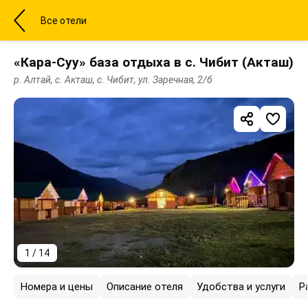
Все отели
«Кара-Суу» база отдыха в с. Чибит (Акташ)
р. Алтай, с. Акташ, с. Чибит, ул. Заречная, 2/б
1 / 14
Номера и цены
Описание отеля
Удобства и услуги
Р