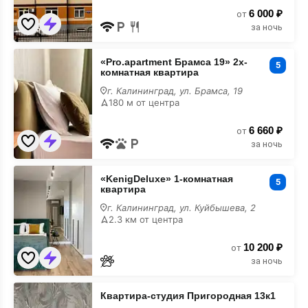
6 000 ₽
от
за ночь
«Pro.apartment
«Pro.apartment Брамса 19» 2х-
Брамса
5
комнатная квартира
19»
2х-
г. Калининград, ул. Брамса, 19
комнатная
180 м от центра
квартира
6 660 ₽
от
за ночь
«KenigDeluxe»
«KenigDeluxe» 1-комнатная
1-
5
квартира
комнатная
квартира
г. Калининград, ул. Куйбышева, 2
2.3 км от центра
10 200 ₽
от
за ночь
Квартира-
Квартира-студия Пригородная 13к1
студия