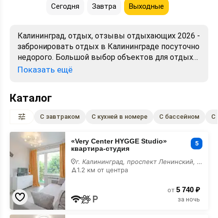
Сегодня
Завтра
Выходные
Калининград, отдых, отзывы отдыхающих 2026 -
забронировать отдых в Калининграде посуточно
недорого. Большой выбор объектов для отдыха.
Сравнивайте цены, читайте отзывы, смотрите
Показать ещё
фото, карту. Отдых без посредников,
предложения от хозяев. Официальный сайт.
Каталог
С завтраком
С кухней в номере
С бассейном
С
«Very
«Very Center HYGGE Studio»
Center
5
квартира-студия
HYGGE
Studio»
г. Калининград, проспект Ленинский, 26
квартира-
1.2 км от центра
студия
5 740 ₽
от
за ночь