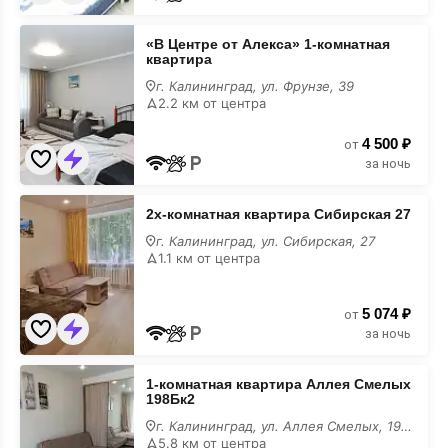
«В
«В Центре от Алекса» 1-комнатная
Центре
квартира
от
Алекса»
г. Калининград, ул. Фрунзе, 39
1-
2.2 км от центра
комнатная
квартира
4 500 ₽
от
за ночь
2х-
2х-комнатная квартира Сибирская 27
комнатная
квартира
г. Калининград, ул. Сибирская, 27
Сибирская
1.1 км от центра
27
5 074 ₽
от
за ночь
1-
1-комнатная квартира Аллея Смелых
комнатная
198Бк2
квартира
Аллея
г. Калининград, ул. Аллея Смелых, 198Бк2
Смелых
5.8 км от центра