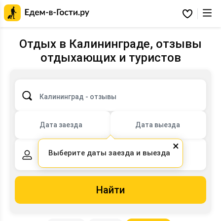
Главная
страница
Избранное
Едем-
в-
Гости.ру
Отдых в Калининграде, отзывы
отдыхающих и туристов
Калининград - отзывы
Дата заезда
Дата выезда
×
Выберите даты заезда и выезда
2 взрослых,
0 детей
Найти