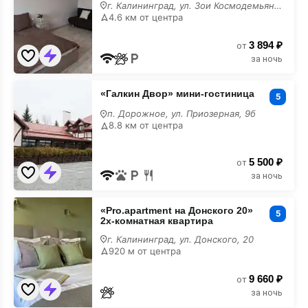
Зои
г. Калининград, ул. Зои Космодемьянской, 14
Космодемьянской
4.6 км от центра
14
3 894 ₽
от
за ночь
«Галкин
«Галкин Двор» мини-гостиница
Двор»
5
мини-
п. Дорожное, ул. Приозерная, 9б
гостиница
8.8 км от центра
5 500 ₽
от
за ночь
«Pro.apartment
«Pro.apartment на Донского 20»
на
5
2х-комнатная квартира
Донского
20»
г. Калининград, ул. Донского, 20
2х-
920 м от центра
комнатная
квартира
9 660 ₽
от
за ночь