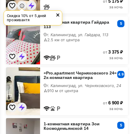
5 175 ₽
от
за ночь
×
Скидка 10℅ от 5 дней
1-
проживантя
1-комнатная квартира Гайдара
комнатная
5
113
квартира
Гайдара
г. Калининград, ул. Гайдара, 113
113
2.5 км от центра
3 375 ₽
от
за ночь
«Pro.apartment
«Pro.apartment Черняховского 24»
Черняховского
4.9
2х-комнатная квартира
24»
2х-
г. Калининград, ул. Черняховского, 24
комнатная
910 м от центра
квартира
6 900 ₽
от
за ночь
1-
1-комнатная квартира Зои
комнатная
5
Космодемьянской 14
квартира