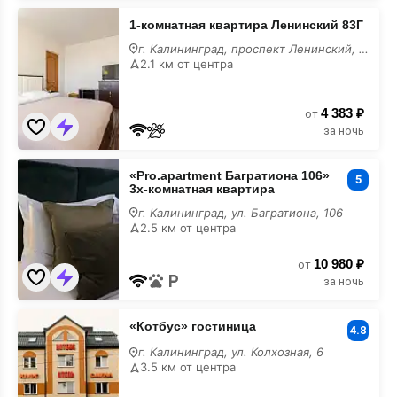
1-
1-комнатная квартира Ленинский 83Г
комнатная
квартира
г. Калининград, проспект Ленинский, 83Г
Ленинский
2.1 км от центра
83Г
4 383 ₽
от
за ночь
«Pro.apartment
«Pro.apartment Багратиона 106»
Багратиона
5
3х-комнатная квартира
106»
3х-
г. Калининград, ул. Багратиона, 106
комнатная
2.5 км от центра
квартира
10 980 ₽
от
за ночь
«Котбус»
«Котбус» гостиница
гостиница
4.8
г. Калининград, ул. Колхозная, 6
3.5 км от центра