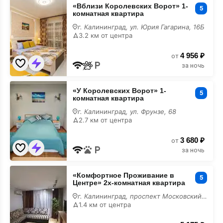
«Вблизи
«Вблизи Королевских Ворот» 1-
Королевских
5
комнатная квартира
Ворот»
1-
г. Калининград, ул. Юрия Гагарина, 16Б
комнатная
3.2 км от центра
квартира
4 956 ₽
от
за ночь
«У
«У Королевских Ворот» 1-
Королевских
5
комнатная квартира
Ворот»
1-
г. Калининград, ул. Фрунзе, 68
комнатная
2.7 км от центра
квартира
3 680 ₽
от
за ночь
«Комфортное
«Комфортное Проживание в
Проживание
5
Центре» 2х-комнатная квартира
в
Центре»
г. Калининград, проспект Московский, 33
2х-
1.4 км от центра
комнатная
квартира