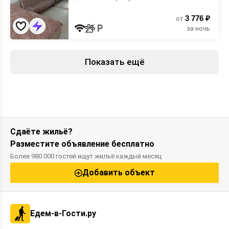
198Бк2
3 776 ₽
от
за ночь
Показать ещё
Сдаёте жильё?
Разместите объявление бесплатно
Более 980 000 гостей ищут жильё каждый месяц
Добавить объект
Едем-в-Гости.ру