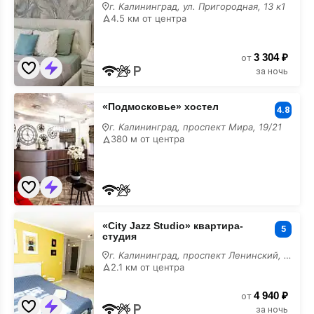
Пригородная
г. Калининград, ул. Пригородная, 13 к1
13к1
4.5 км от центра
3 304 ₽
от
за ночь
«Подмосковье»
«Подмосковье» хостел
хостел
4.8
г. Калининград, проспект Мира, 19/21
380 м от центра
«City
«City Jazz Studio» квартира-
Jazz
5
студия
Studio»
квартира-
г. Калининград, проспект Ленинский, 85А
студия
2.1 км от центра
4 940 ₽
от
за ночь